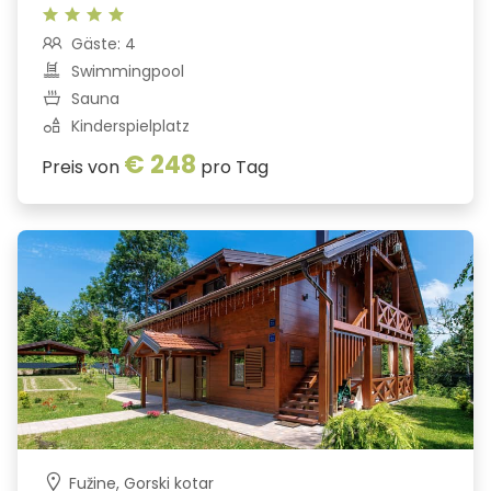
Gäste: 4
Swimmingpool
Sauna
Kinderspielplatz
€ 248
Preis von
pro Tag
93
23
9
19
Fužine, Gorski kotar