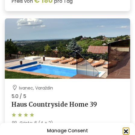
€ 180
Preis von
pro Tag
Ivanec, Varaždin
5.0 / 5
Haus Countryside Home 39
Gäste: 6 (4 + 2)
Swimmingpool
Manage Consent