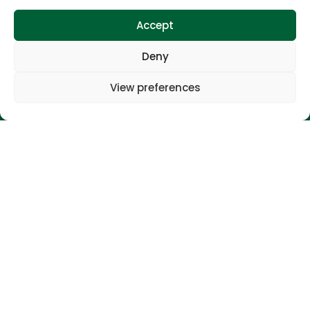
Turistička agencija Tonka i cvrčak,
obrt za usluge i trgovinu
Accept
OIB: 30783201868
Deny
Slavka Čora 14, Gornji Čehi, Zagreb
View preferences
+385 91 585 67 63
antonija@destinationgreencroatia.com
Öffnungszeiten
Mo.–Fr.: 9:00–17:00 Uhr
Unterkunft
Regionen
Über uns
Vermieter
Blog
Kontakt