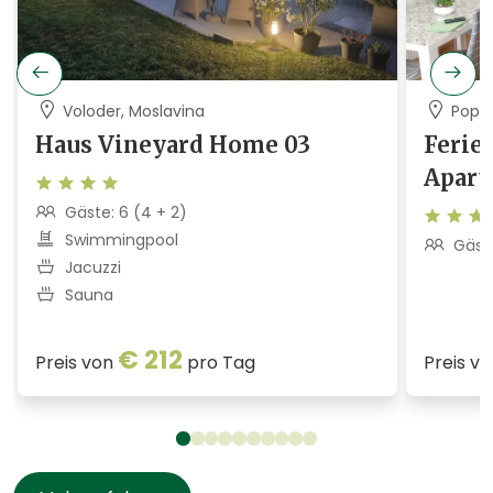
Voloder, Moslavina
Popo
Haus Vineyard Home 03
Ferie
Apart
Gäste: 6 (4 + 2)
Swimmingpool
Gäste
Jacuzzi
Sauna
€ 212
Preis von
pro Tag
Preis v