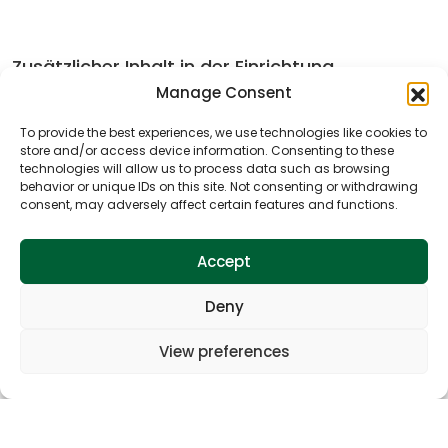
Zusätzlicher Inhalt in der Einrichtung
Manage Consent
•
Badminton
To provide the best experiences, we use technologies like cookies to
store and/or access device information. Consenting to these
technologies will allow us to process data such as browsing
Aktivitäten in der Nähe der Einrichtung
behavior or unique IDs on this site. Not consenting or withdrawing
consent, may adversely affect certain features and functions.
•
Radfahren
Accept
Galerie
Deny
View preferences