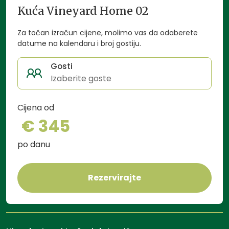
Ako ipak poželite malo gužve, možete posjetiti obližnji
Kuća Vineyard Home 02
Bjelovar i upoznati jedan od najmlađih gradova u
Hrvatskoj.
Za točan izračun cijene, molimo vas da odaberete
datume na kalendaru i broj gostiju.
Gosti
Izaberite goste
Cijena od
€ 345
po danu
Rezervirajte