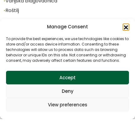
•
Vanjska blagovaonica
•
Roštilj
Manage Consent
Dodatni sadržaj u objektu
To provide the best experiences, we use technologies like cookies to
store and/or access device information. Consenting to these
•
Igralište za mali nogomet
technologies will allow us to process data such as browsing
•
Badminton
behavior or unique IDs on this site. Not consenting or withdrawing
consent, may adversely affect certain features and functions.
•
Trampolin
•
Jacuzzi
Accept
•
Sauna
Deny
•
Kamin
View preferences
Aktivnosti u blizini objekta
•
Biciklizam