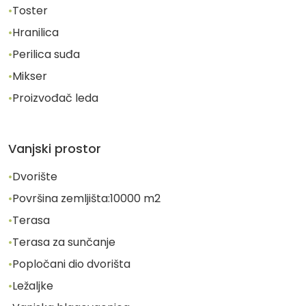
•
Toster
•
Hranilica
•
Perilica suđa
•
Mikser
•
Proizvođač leda
Vanjski prostor
•
Dvorište
•
Površina zemljišta:
10000
m2
•
Terasa
•
Terasa za sunčanje
•
Popločani dio dvorišta
•
Ležaljke