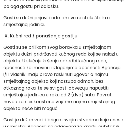
pologa gostu pri odlasku.
Gosti su dužni prijaviti odmah svu nastalu štetu u
smještajnoj jedinici.
IX. Kućni red / ponašanje gostiju
Gosti su se prilikom svog boravka u smještajnom
objektu dužni pridržavati kućnog reda koji se nalazi u
objektu. U slučaju kršenja odredbi kućnog reda,
opasnosti za imovinu i izlaganjima opasnosti Agencija
i/ili vlasnik imaju pravo raskinuti ugovor o najmu
smještajnog objekta koji nastupa odmah, bez
otkaznog roka, te se svi gosti obvezuju napustiti
smještajnu jedinicu u roku od 2 (dva) sata. Povrat
novca za neiskorišteno vrijeme najma smještajnog
objekta neće biti moguć.
Gost je dužan voditi brigu o svojim stvarima koje unese
u smještaj. Agencija ne odgovara za krađu, gubitak ili