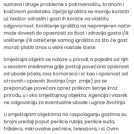
sustava i druge probleme s pokrivenošću, brzinom i
količinom podataka. Dječja igrališta se moraju koristiti
uz nadzor odraslih i gosti ih koriste na vlastitu
odgovornost. Korištenje igrališta na neprimjeren način
može dovesti do opasnosti za život i zdravlja gosta i/ili
uništenje i/ili oštećenje samog igrališta za što će gost
morati platiti iznos u visini nastale štete.
Smještajni objekti se nalaze u prirodi, a pojedini od njih
u seoskim sredinama gdje postoji povećana opasnost
od ubode pčela, osa, komaraca i sl. kao i opasnost od
otrovnih i opasnih životinja (npr. zmije) pa se
preporučuje povećani oprez prilikom šetnje kroz
prirodu, u i oko smještajnog objekta. Agencija i vlasnik
ne odgovaraju za eventualne ubode i ugrize životinja.
U smještajnim objektima na raspolaganju gostima su
brojni uređaji poput perilice rublja, perilice suđa,
frižidera, mikrovalne pećnice, televizora, i sl. Ovim