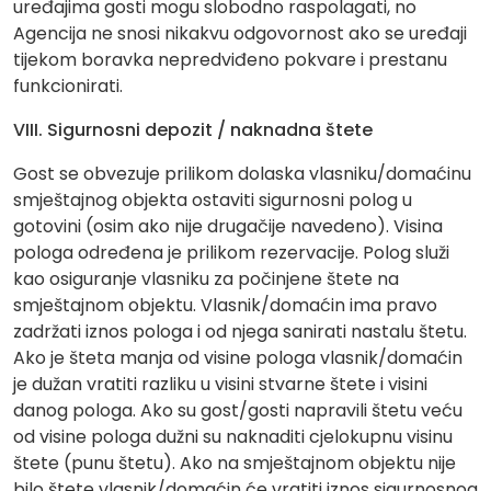
uređajima gosti mogu slobodno raspolagati, no
Agencija ne snosi nikakvu odgovornost ako se uređaji
tijekom boravka nepredviđeno pokvare i prestanu
funkcionirati.
VIII. Sigurnosni depozit / naknadna štete
Gost se obvezuje prilikom dolaska vlasniku/domaćinu
smještajnog objekta ostaviti sigurnosni polog u
gotovini (osim ako nije drugačije navedeno). Visina
pologa određena je prilikom rezervacije. Polog služi
kao osiguranje vlasniku za počinjene štete na
smještajnom objektu. Vlasnik/domaćin ima pravo
zadržati iznos pologa i od njega sanirati nastalu štetu.
Ako je šteta manja od visine pologa vlasnik/domaćin
je dužan vratiti razliku u visini stvarne štete i visini
danog pologa. Ako su gost/gosti napravili štetu veću
od visine pologa dužni su naknaditi cjelokupnu visinu
štete (punu štetu). Ako na smještajnom objektu nije
bilo štete vlasnik/domaćin će vratiti iznos sigurnosnog