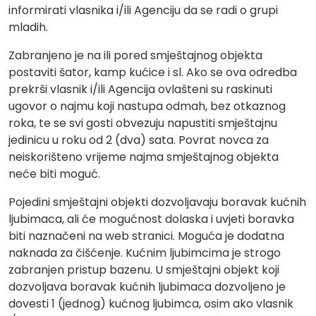
informirati vlasnika i/ili Agenciju da se radi o grupi
mladih.
Zabranjeno je na ili pored smještajnog objekta
postaviti šator, kamp kućice i sl. Ako se ova odredba
prekrši vlasnik i/ili Agencija ovlašteni su raskinuti
ugovor o najmu koji nastupa odmah, bez otkaznog
roka, te se svi gosti obvezuju napustiti smještajnu
jedinicu u roku od 2 (dva) sata. Povrat novca za
neiskorišteno vrijeme najma smještajnog objekta
neće biti moguć.
Pojedini smještajni objekti dozvoljavaju boravak kućnih
ljubimaca, ali će mogućnost dolaska i uvjeti boravka
biti naznačeni na web stranici. Moguća je dodatna
naknada za čišćenje. Kućnim ljubimcima je strogo
zabranjen pristup bazenu. U smještajni objekt koji
dozvoljava boravak kućnih ljubimaca dozvoljeno je
dovesti 1 (jednog) kućnog ljubimca, osim ako vlasnik