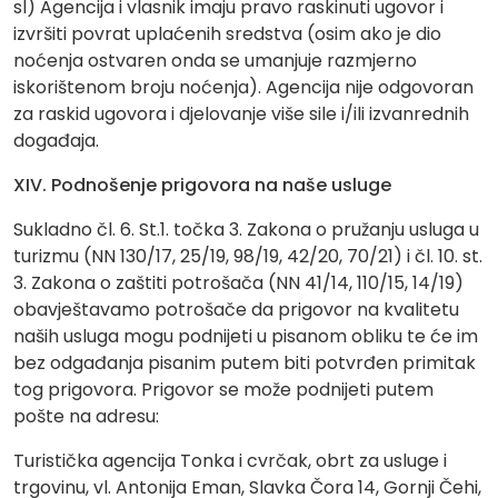
sl) Agencija i vlasnik imaju pravo raskinuti ugovor i
izvršiti povrat uplaćenih sredstva (osim ako je dio
noćenja ostvaren onda se umanjuje razmjerno
iskorištenom broju noćenja). Agencija nije odgovoran
za raskid ugovora i djelovanje više sile i/ili izvanrednih
događaja.
XIV. Podnošenje prigovora na naše usluge
Sukladno čl. 6. St.1. točka 3. Zakona o pružanju usluga u
turizmu (NN 130/17, 25/19, 98/19, 42/20, 70/21) i čl. 10. st.
3. Zakona o zaštiti potrošača (NN 41/14, 110/15, 14/19)
obavještavamo potrošače da prigovor na kvalitetu
naših usluga mogu podnijeti u pisanom obliku te će im
bez odgađanja pisanim putem biti potvrđen primitak
tog prigovora. Prigovor se može podnijeti putem
pošte na adresu:
Turistička agencija Tonka i cvrčak, obrt za usluge i
trgovinu, vl. Antonija Eman, Slavka Čora 14, Gornji Čehi,