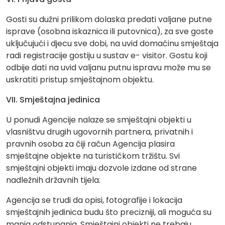
Gosti su dužni prilikom dolaska predati valjane putne
isprave (osobna iskaznica ili putovnica), za sve goste
uključujući i djecu sve dobi, na uvid domaćinu smještaja
radi registracije gostiju u sustav e- visitor. Gostu koji
odbije dati na uvid valjanu putnu ispravu može mu se
uskratiti pristup smještajnom objektu.
VII. Smještajna jedinica
U ponudi Agencije nalaze se smještajni objekti u
vlasništvu drugih ugovornih partnera, privatnih i
pravnih osoba za čiji račun Agencija plasira
smještajne objekte na turističkom tržištu. Svi
smještajni objekti imaju dozvole izdane od strane
nadležnih državnih tijela.
Agencija se trudi da opisi, fotografije i lokacija
smještajnih jedinica budu što precizniji, ali moguća su
manja odstupanja. Smještajni objekti ne trebaju