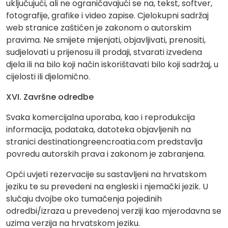
uključujući, ali ne ograničavajući se na, tekst, softver,
fotografije, grafike i video zapise. Cjelokupni sadržaj
web stranice zaštićen je zakonom o autorskim
pravima. Ne smijete mijenjati, objavljivati, prenositi,
sudjelovati u prijenosu ili prodaji, stvarati izvedena
djela ili na bilo koji način iskorištavati bilo koji sadržaj, u
cijelosti ili djelomično.
XVI. Završne odredbe
Svaka komercijalna uporaba, kao i reprodukcija
informacija, podataka, datoteka objavljenih na
stranici destinationgreencroatia.com predstavlja
povredu autorskih prava i zakonom je zabranjena.
Opći uvjeti rezervacije su sastavljeni na hrvatskom
jeziku te su prevedeni na engleski i njemački jezik. U
slučaju dvojbe oko tumačenja pojedinih
odredbi/izraza u prevedenoj verziji kao mjerodavna se
uzima verzija na hrvatskom jeziku.