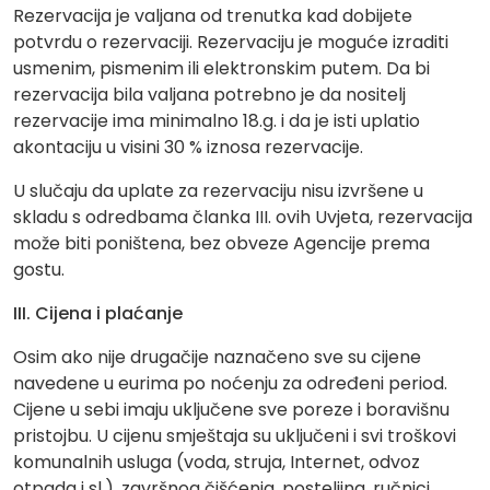
Rezervacija je valjana od trenutka kad dobijete
potvrdu o rezervaciji. Rezervaciju je moguće izraditi
usmenim, pismenim ili elektronskim putem. Da bi
rezervacija bila valjana potrebno je da nositelj
rezervacije ima minimalno 18.g. i da je isti uplatio
akontaciju u visini 30 % iznosa rezervacije.
U slučaju da uplate za rezervaciju nisu izvršene u
skladu s odredbama članka III. ovih Uvjeta, rezervacija
može biti poništena, bez obveze Agencije prema
gostu.
III. Cijena i plaćanje
Osim ako nije drugačije naznačeno sve su cijene
navedene u eurima po noćenju za određeni period.
Cijene u sebi imaju uključene sve poreze i boravišnu
pristojbu. U cijenu smještaja su uključeni i svi troškovi
komunalnih usluga (voda, struja, Internet, odvoz
otpada i sl.), završnog čišćenja, posteljina, ručnici,