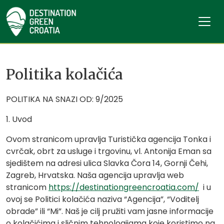
Politika kolačića
POLITIKA NA SNAZI OD: 9/2025
1. Uvod
Ovom stranicom upravlja Turistička agencija Tonka i
cvrčak, obrt za usluge i trgovinu, vl. Antonija Eman sa
sjedištem na adresi ulica Slavka Čora 14, Gornji Čehi,
Zagreb, Hrvatska. Naša agencija upravlja web
stranicom
https://destinationgreencroatia.com/
i u
ovoj se Politici kolačića naziva “Agencija”, “Voditelj
obrade” ili “Mi”. Naš je cilj pružiti vam jasne informacije
o kolačićima i sličnim tehnologijama koje koristimo na