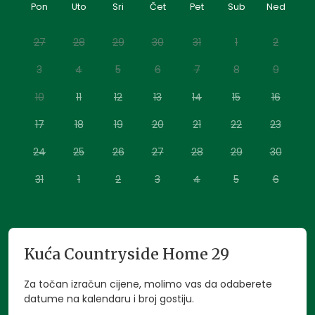
Countryside Home 29 savršen je odabir za obitelji ili
Pon
Uto
Sri
Čet
Pet
Sub
Ned
prijatelje koji traže udobnost, prirodu i nezaboravne
trenutke u Moslavini.
27
28
29
30
31
1
2
3
4
5
6
7
8
9
10
11
12
13
14
15
16
17
18
19
20
21
22
23
24
25
26
27
28
29
30
31
1
2
3
4
5
6
Kuća Countryside Home 29
Za točan izračun cijene, molimo vas da odaberete
datume na kalendaru i broj gostiju.