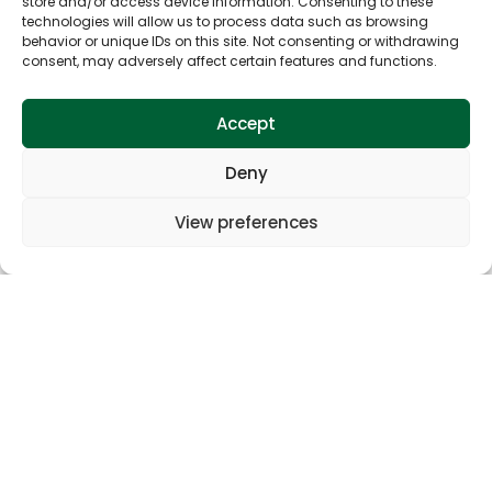
store and/or access device information. Consenting to these
technologies will allow us to process data such as browsing
•
Biciklizam
behavior or unique IDs on this site. Not consenting or withdrawing
consent, may adversely affect certain features and functions.
•
Jahanje
Accept
Galerija
Deny
View preferences