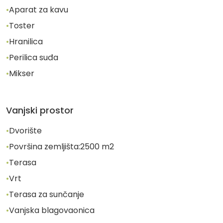
•
Aparat za kavu
•
Toster
•
Hranilica
•
Perilica suđa
•
Mikser
Vanjski prostor
•
Dvorište
•
Površina zemljišta:
2500
m2
•
Terasa
•
Vrt
•
Terasa za sunčanje
•
Vanjska blagovaonica