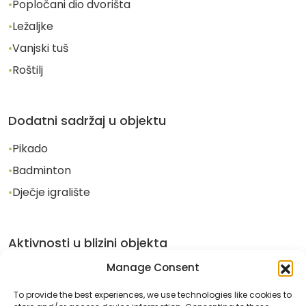
•
Popločani dio dvorišta
•
Ležaljke
•
Vanjski tuš
•
Roštilj
Dodatni sadržaj u objektu
•
Pikado
•
Badminton
•
Dječje igralište
Aktivnosti u blizini objekta
Manage Consent
•
Fitness center
To provide the best experiences, we use technologies like cookies to
•
Teniski teren na otvorenom