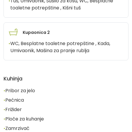
•
Tuš, Umivaonik, Sušilo za kosu, WC, Besplatne
toaletne potrepštine , Kišni tuš
Kupaonica 2
•
WC, Besplatne toaletne potrepštine , Kada,
Umivaonik, Mašina za pranje rublja
Kuhinja
•
Pribor za jelo
•
Pećnica
•
Frižider
•
Ploče za kuhanje
•
Zamrzivač