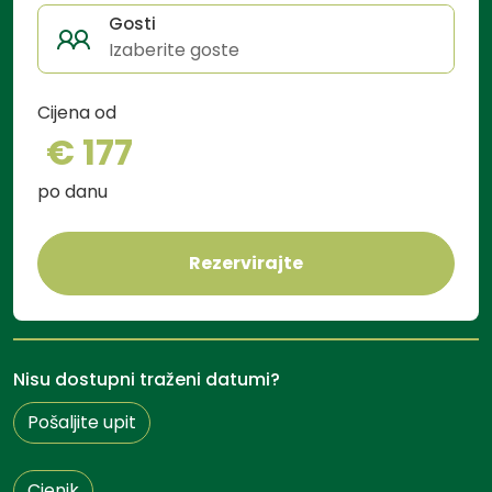
Gosti
Izaberite goste
Cijena od
€ 177
po danu
Rezervirajte
Nisu dostupni traženi datumi?
Pošaljite upit
Cjenik