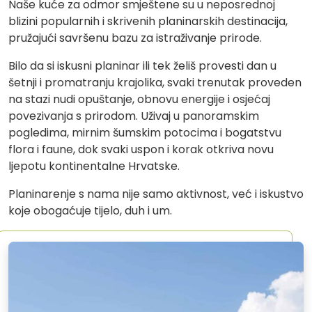
Naše kuće za odmor smještene su u neposrednoj
blizini popularnih i skrivenih planinarskih destinacija,
pružajući savršenu bazu za istraživanje prirode.
Bilo da si iskusni planinar ili tek želiš provesti dan u
šetnji i promatranju krajolika, svaki trenutak proveden
na stazi nudi opuštanje, obnovu energije i osjećaj
povezivanja s prirodom. Uživaj u panoramskim
pogledima, mirnim šumskim potocima i bogatstvu
flora i faune, dok svaki uspon i korak otkriva novu
ljepotu kontinentalne Hrvatske.
Planinarenje s nama nije samo aktivnost, već i iskustvo
koje obogaćuje tijelo, duh i um.