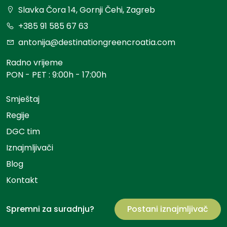
Slavka Čora 14, Gornji Čehi, Zagreb
+385 91 585 67 63
antonija@destinationgreencroatia.com
Radno vrijeme
PON - PET : 9:00h - 17:00h
Smještaj
Regije
DGC tim
Iznajmljivači
Blog
Kontakt
Spremni za suradnju?
Postani iznajmljivač