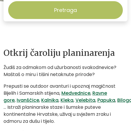
Pretraga
Otkrij čaroliju planinarenja
Žudiš za odmakom od užurbanosti svakodnevice?
Maštaš o miru i tišini netaknute prirode?
Prepusti se outdoor avanturi i upoznaj magičnost
Bijelih i Samarskih stijena,
Medvednice
,
Ravne
gore
,
Ivanščice
,
Kalnika
,
Kleka
,
Velebita
,
Papuka
,
Bilog
… Istraži planinarske staze i šumske puteve
kontinentalne Hrvatske, uživaj u svježem zraku i
odmoru za dušu i tijelo.