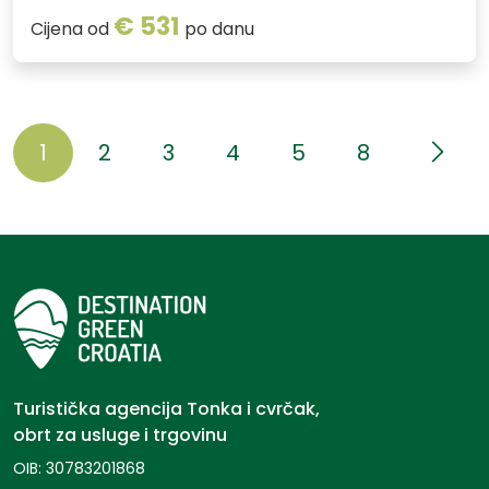
€ 531
Cijena od
po danu
1
2
3
4
5
8
Turistička agencija Tonka i cvrčak,
obrt za usluge i trgovinu
OIB: 30783201868