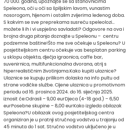
70 000. godina, upoznajte se sa stanovnicima
Speleona, oči u oči sa špiljskim lavom, vunastim
nosorogom, hijenom i ostalim zvijerima ledenog doba.
S kakvim se sve preprekama susreću speleolozi…
možete li ih i vi uspješno savladati? Odgovore na ova i
brojna druga pitanja doznajte u Speleonu – centru
podzemne baštine!Što me sve očekuje u Speleonu? U
posjetiteljskom centru očekuje vas besplatan parking
u sklopu objekta, dječja igraonica, caffe bar,
suvenirnica, multifunkcionalna dvorana, atrij s
hiperrealističnim životinjama.Kako kupiti ulaznice?
Ulaznice se kupuju prilikom dolaska na info pultu od
strane vodičke službe. Cijene ulaznica u promotivnom
periodu od 16. prosinca 2024. do 16. siječnja 2025.
iznosit će:Odrasli – 9,00 eurDjeca (4-18 god.) – 6,50
eurPosebne skupine – 8,00 eurKako izgleda obilazak
Speleona?U obilazak ovog posjetiteljskog centra
organiziran je u pratnji stručnog vodstva u trajanju od
45 minuta do 1 sat. Stručno vodstvo uključeno je u