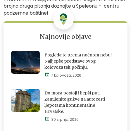
brojna druga pitanja doznajte u Speleonu – centru
podzemne baštine!
Najnovije objave
Pogledajte prema noćnom nebu!
Najljepše predstave ovog
kolovoza tek počinju.
7 kolovoza, 2026
Istraži,
osjeti i
doživi
Do mora postoji i ljepši put.
Zamijenite gužve na autocesti
ljepotama kontinentalne
Hrvatske.
Istraži,
30 srpnja, 2026
osjeti i
doživi