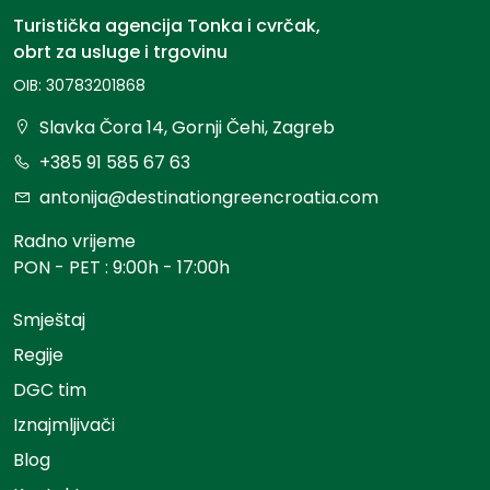
Turistička agencija Tonka i cvrčak,
obrt za usluge i trgovinu
OIB: 30783201868
Slavka Čora 14, Gornji Čehi, Zagreb
+385 91 585 67 63
antonija@destinationgreencroatia.com
Radno vrijeme
PON - PET : 9:00h - 17:00h
Smještaj
Regije
DGC tim
Iznajmljivači
Blog