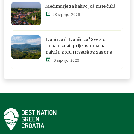
Međimurje za kakvo još niste čuli!
23 srpnja, 2026
Istraži,
osjeti i
Ivančica ili Ivanščica? Sve što
doživi
trebate znati prije uspona na
najvišu goru Hrvatskog zagorja
16 srpnja, 2026
Istraži,
osjeti i
doživi