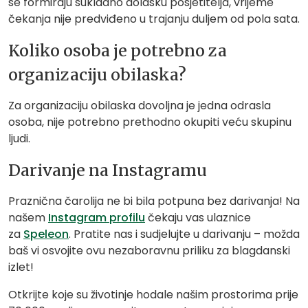
se formiraju sukladno dolasku posjetitelja, vrijeme
čekanja nije predviđeno u trajanju duljem od pola sata.
Koliko osoba je potrebno za
organizaciju obilaska?
Za organizaciju obilaska dovoljna je jedna odrasla
osoba, nije potrebno prethodno okupiti veću skupinu
ljudi.
Darivanje na Instagramu
Praznična čarolija ne bi bila potpuna bez darivanja! Na
našem
Instagram profilu
čekaju vas ulaznice
za
Speleon
. Pratite nas i sudjelujte u darivanju – možda
baš vi osvojite ovu nezaboravnu priliku za blagdanski
izlet!
Otkrijte koje su životinje hodale našim prostorima prije