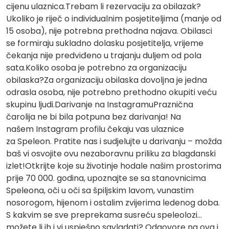
cijenu ulaznica.Trebam li rezervaciju za obilazak?
Ukoliko je riječ o individualnim posjetiteljima (manje od
15 osoba), nije potrebna prethodna najava. Obilasci
se formiraju sukladno dolasku posjetitelja, vrijeme
čekanja nije predviđeno u trajanju duljem od pola
sata.Koliko osoba je potrebno za organizaciju
obilaska?Za organizaciju obilaska dovoljna je jedna
odrasla osoba, nije potrebno prethodno okupiti veću
skupinu ljudi.Darivanje na InstagramuPraznična
čarolija ne bi bila potpuna bez darivanja! Na
našem Instagram profilu čekaju vas ulaznice
za Speleon. Pratite nas i sudjelujte u darivanju – možda
baš vi osvojite ovu nezaboravnu priliku za blagdanski
izlet!Otkrijte koje su životinje hodale našim prostorima
prije 70 000. godina, upoznajte se sa stanovnicima
Speleona, oči u oči sa špiljskim lavom, vunastim
nosorogom, hijenom i ostalim zvijerima ledenog doba.
S kakvim se sve preprekama susreću speleolozi…
možete li ih i vi uspješno savladati? Odgovore na ova i