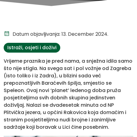
Datum objavljivanja: 13. December 2024.
Istraži, osjeti i doživi
Vrijeme praznika je pred nama, a snježna idila samo
što nije stigla. Na svega sat i pol vožnje od Zagreba
(isto toliko i iz Zadra), u blizini sada već
prepoznatljivih Baraćevih špilja, smjestio se
Speleon. Ovaj novi ‘planet’ ledenog doba pruža
posjetiteljima svih dobnih skupina jedinstven
doživljaj. Nalazi se dvadesetak minuta od NP
Plitvička jezera, u općini Rakovica koja domaćim i
stranim posjetiteljima nudi brojne i zanimljive
sadržaje koji boravak u Lici čine posebnim.