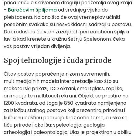
priča priču o skrivenom dragulju podzemlja ovog kraja
–
Baraćevim špiljama
od srednjeg vijeka do
pleistocena. No ono što će ovaj vremeplov učiniti
posebnim svakako su nesvakidašnji sadržaji u postavu.
Dobrodošlicu će vam zaželjeti hiperrealističan špiljski
lav, a kad krenete u kružnu šetnju Speleonom, čeka
vas postav vrijedan divljenja.
Spoj tehnologije i čuda prirode
Čitav postav popraćen je nizom suvremenih,
multimedijalnih modela interpretacije kao što su
maketarski prikazi, LCD ekrani, smartglass, replike,
animacije te multitouch ekrani. Objekt se prostire na
1200 kvadrata, od toga je 850 kvadrata namijenjeno
za izložbu stalnog postava koji prezentira prirodnu i
kulturnu baštinu područja kroz četiri teme, a usko se
tiču prirode i okoliša; speleologija, geologija,
arheologija i paleontologija. Ulaz je projektiran u obliku