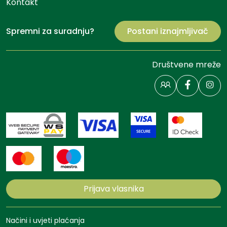
Kontakt
Spremni za suradnju?
Postani iznajmljivač
Društvene mreže
Prijava vlasnika
Načini i uvjeti plaćanja