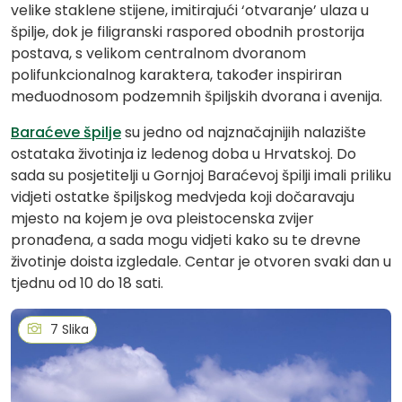
velike staklene stijene, imitirajući ‘otvaranje’ ulaza u
špilje, dok je filigranski raspored obodnih prostorija
postava, s velikom centralnom dvoranom
polifunkcionalnog karaktera, također inspiriran
međuodnosom podzemnih špiljskih dvorana i avenija.
Baraćeve špilje
su jedno od najznačajnijih nalazište
ostataka životinja iz ledenog doba u Hrvatskoj. Do
sada su posjetitelji u Gornjoj Baraćevoj špilji imali priliku
vidjeti ostatke špiljskog medvjeda koji dočaravaju
mjesto na kojem je ova pleistocenska zvijer
pronađena, a sada mogu vidjeti kako su te drevne
životinje doista izgledale. Centar je otvoren svaki dan u
tjednu od 10 do 18 sati.
7 Slika