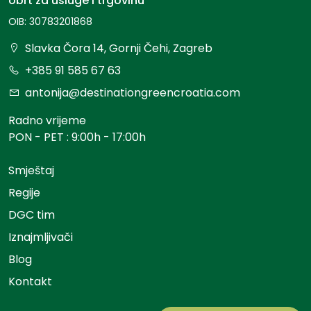
obrt za usluge i trgovinu
OIB: 30783201868
Slavka Čora 14, Gornji Čehi, Zagreb
+385 91 585 67 63
antonija@destinationgreencroatia.com
Radno vrijeme
PON - PET : 9:00h - 17:00h
Smještaj
Regije
DGC tim
Iznajmljivači
Blog
Kontakt