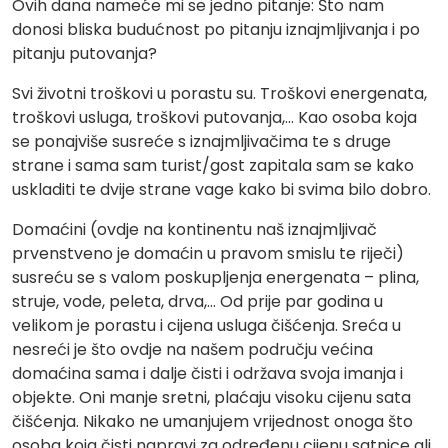
Ovih dana nameće mi se jedno pitanje: Što nam
donosi bliska budućnost po pitanju iznajmljivanja i po
pitanju putovanja?
Svi životni troškovi u porastu su. Troškovi energenata,
troškovi usluga, troškovi putovanja,… Kao osoba koja
se ponajviše susreće s iznajmljivačima te s druge
strane i sama sam turist/gost zapitala sam se kako
uskladiti te dvije strane vage kako bi svima bilo dobro.
Domaćini (ovdje na kontinentu naš iznajmljivač
prvenstveno je domaćin u pravom smislu te riječi)
susreću se s valom poskupljenja energenata – plina,
struje, vode, peleta, drva,… Od prije par godina u
velikom je porastu i cijena usluga čišćenja. Sreća u
nesreći je što ovdje na našem području većina
domaćina sama i dalje čisti i održava svoja imanja i
objekte. Oni manje sretni, plaćaju visoku cijenu sata
čišćenja. Nikako ne umanjujem vrijednost onoga što
osoba koja čisti napravi za određenu cijenu satnice ali