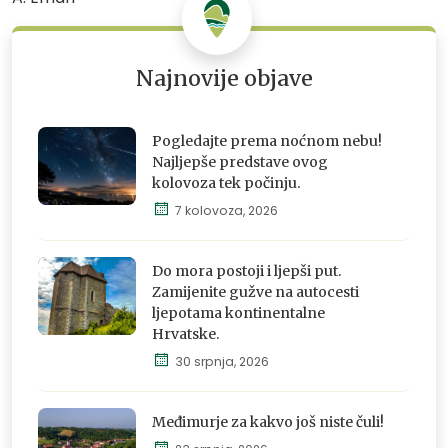
Najnovije objave
Pogledajte prema noćnom nebu!
Najljepše predstave ovog
kolovoza tek počinju.
7 kolovoza, 2026
Istraži,
osjeti i
doživi
Do mora postoji i ljepši put.
Zamijenite gužve na autocesti
ljepotama kontinentalne
Hrvatske.
Istraži,
30 srpnja, 2026
osjeti i
doživi
Međimurje za kakvo još niste čuli!