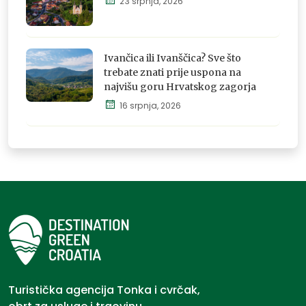
23 srpnja, 2026
Istraži,
osjeti i
Ivančica ili Ivanščica? Sve što
doživi
trebate znati prije uspona na
najvišu goru Hrvatskog zagorja
16 srpnja, 2026
Istraži,
osjeti i
doživi
Turistička agencija Tonka i cvrčak,