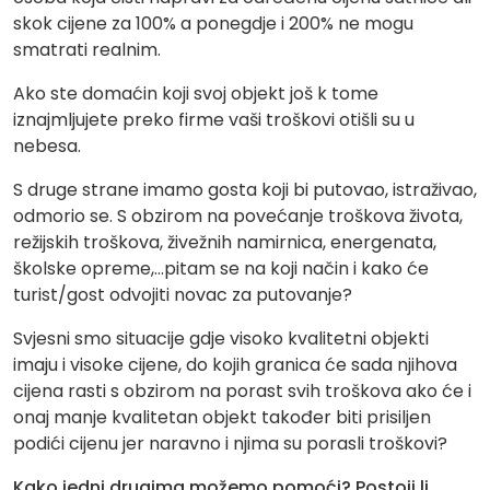
skok cijene za 100% a ponegdje i 200% ne mogu
smatrati realnim.
Ako ste domaćin koji svoj objekt još k tome
iznajmljujete preko firme vaši troškovi otišli su u
nebesa.
S druge strane imamo gosta koji bi putovao, istraživao,
odmorio se. S obzirom na povećanje troškova života,
režijskih troškova, živežnih namirnica, energenata,
školske opreme,…pitam se na koji način i kako će
turist/gost odvojiti novac za putovanje?
Svjesni smo situacije gdje visoko kvalitetni objekti
imaju i visoke cijene, do kojih granica će sada njihova
cijena rasti s obzirom na porast svih troškova ako će i
onaj manje kvalitetan objekt također biti prisiljen
podići cijenu jer naravno i njima su porasli troškovi?
Kako jedni drugima možemo pomoći? Postoji li