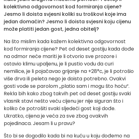
kolektivna odgovornost kod formiranja cijene?
Jesmo li doista svjesni koliki su troškovi koje ima
jedan domaćin? Jesmo li doista svjesni koju cijenu
može platiti jedan gost, jedna obitelj?
Na što mislim kada kažem kolektivna odgovornost
kod formiranja cijene? Pet od deset gostiju kada dođe
na odmor neće mariti je li otvorio sve prozore i
ostavio klimu upaljenu, je li pustio vodu da curi
nemilice, je li pojačavao grijanje na +28°c, je li potrošio
više drva ili peleta nego je doista potrebno. Ovakvi
gosti vode se parolom „platio sam i mogu što hoću“.
Rekla bih kako zbog takvih pet od deset gostiju svaki
vlasnik stavi nešto veću cijenu jer nije siguran što i
koliko će potrošiti svaki sljedeći gost koji dođe.
Ukratko, cijena je veća za sve zbog ovakvih
pojedinaca. Jesam li u pravu?
Što bi se dogodilo kada bi na kuću u koju dođemo na