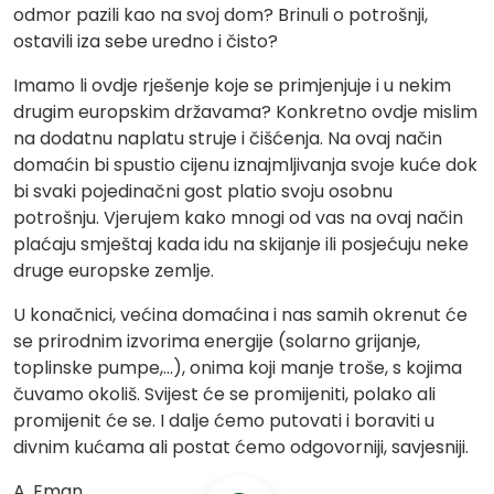
odmor pazili kao na svoj dom? Brinuli o potrošnji,
ostavili iza sebe uredno i čisto?
Imamo li ovdje rješenje koje se primjenjuje i u nekim
drugim europskim državama? Konkretno ovdje mislim
na dodatnu naplatu struje i čišćenja. Na ovaj način
domaćin bi spustio cijenu iznajmljivanja svoje kuće dok
bi svaki pojedinačni gost platio svoju osobnu
potrošnju. Vjerujem kako mnogi od vas na ovaj način
plaćaju smještaj kada idu na skijanje ili posjećuju neke
druge europske zemlje.
U konačnici, većina domaćina i nas samih okrenut će
se prirodnim izvorima energije (solarno grijanje,
toplinske pumpe,…), onima koji manje troše, s kojima
čuvamo okoliš. Svijest će se promijeniti, polako ali
promijenit će se. I dalje ćemo putovati i boraviti u
divnim kućama ali postat ćemo odgovorniji, savjesniji.
A. Eman