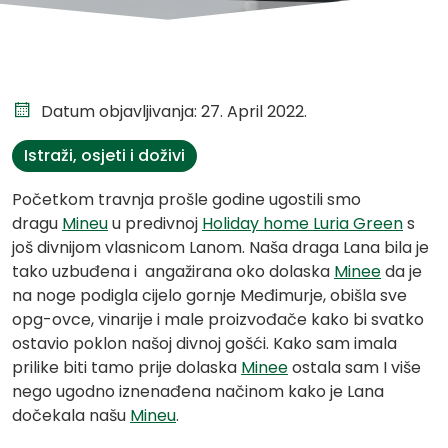
Datum objavljivanja: 27. April 2022.
Istraži, osjeti i doživi
Početkom travnja prošle godine ugostili smo
dragu
Mineu
u predivnoj
Holiday home Luria Green
s
još divnijom vlasnicom Lanom. Naša draga Lana bila je
tako uzbuđena i angažirana oko dolaska
Minee
da je
na noge podigla cijelo gornje Međimurje, obišla sve
opg-ovce, vinarije i male proizvođače kako bi svatko
ostavio poklon našoj divnoj gošći. Kako sam imala
prilike biti tamo prije dolaska
Minee
ostala sam I više
nego ugodno iznenađena načinom kako je Lana
dočekala našu
Mineu
.