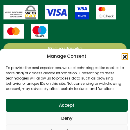
Prijava vlasnika
Manage Consent
Načini i uvjeti plaćanja
To provide the best experiences, we use technologies like cookies to
Politika privatnosti
store and/or access device information. Consenting to these
technologies will allow us to process data such as browsing
Politika kolačića
behavior or unique IDs on this site. Not consenting or withdrawing
Uvjeti poslovanja
consent, may adversely affect certain features and functions.
All rights reserved
Website by
NeoLab
Accept
Deny