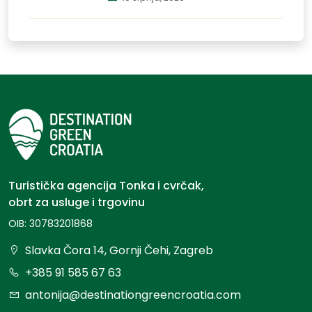
Istraži,
osjeti i
doživi
Turistička agencija Tonka i cvrčak,
obrt za usluge i trgovinu
OIB: 30783201868
Slavka Čora 14, Gornji Čehi, Zagreb
+385 91 585 67 63
antonija@destinationgreencroatia.com