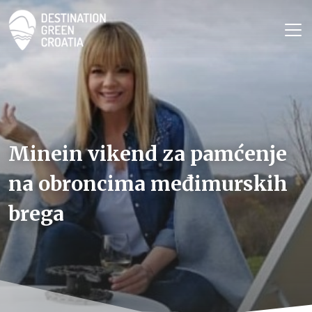
Minein vikend za pamćenje
na obroncima međimurskih
brega