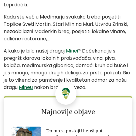
Lepi dečki.
Kada ste već u Međimurju svakako treba posjetiti
Toplice Sveti Martin, Stari Mlin na Muri, Utvrdu Zrinski,
nezaobilazni Mađerkin breg, posjetiti lokalne vinare,
odlične restorane,…
A kako je bilo našoj dragoj
Minei
? Dočekana je s
pregršt darova lokalnih proizvođača, vina, piva,
kolača, međimurska gibanica, domaći kruh od buče i
još mnogo, mnogo drugih delicija, za prste polizati. Bio
je to vikend za pamćenje i kvalitetan odmor za našu
dragu
Mineu
nakon brojnih obveza.
Najnovije objave
Do mora postoji i ljepši put.