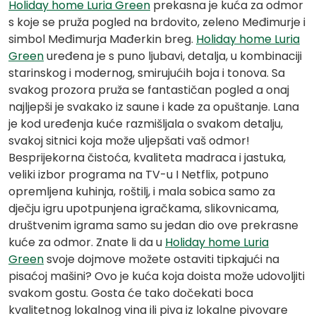
Holiday home Luria Green
prekasna je kuća za odmor
s koje se pruža pogled na brdovito, zeleno Međimurje i
simbol Međimurja Mađerkin breg.
Holiday home Luria
Green
uređena je s puno ljubavi, detalja, u kombinaciji
starinskog i modernog, smirujućih boja i tonova. Sa
svakog prozora pruža se fantastičan pogled a onaj
najljepši je svakako iz saune i kade za opuštanje. Lana
je kod uređenja kuće razmišljala o svakom detalju,
svakoj sitnici koja može uljepšati vaš odmor!
Besprijekorna čistoća, kvaliteta madraca i jastuka,
veliki izbor programa na TV-u I Netflix, potpuno
opremljena kuhinja, roštilj, i mala sobica samo za
dječju igru upotpunjena igračkama, slikovnicama,
društvenim igrama samo su jedan dio ove prekrasne
kuće za odmor. Znate li da u
Holiday home Luria
Green
svoje dojmove možete ostaviti tipkajući na
pisaćoj mašini? Ovo je kuća koja doista može udovoljiti
svakom gostu. Gosta će tako dočekati boca
kvalitetnog lokalnog vina ili piva iz lokalne pivovare