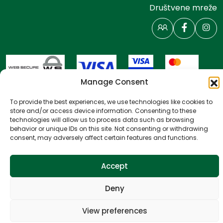
Društvene mreže
Manage Consent
To provide the best experiences, we use technologies like cookies to
store and/or access device information. Consenting to these
technologies will allow us to process data such as browsing
Prijava vlasnika
behavior or unique IDs on this site. Not consenting or withdrawing
consent, may adversely affect certain features and functions.
Načini i uvjeti plaćanja
Accept
Politika privatnosti
Politika kolačića
Deny
Uvjeti poslovanja
View preferences
All rights reserved
Website by
NeoLab