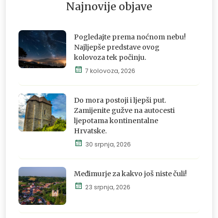
Najnovije objave
Pogledajte prema noćnom nebu!
Najljepše predstave ovog
kolovoza tek počinju.
7 kolovoza, 2026
Istraži,
osjeti i
doživi
Do mora postoji i ljepši put.
Zamijenite gužve na autocesti
ljepotama kontinentalne
Hrvatske.
Istraži,
30 srpnja, 2026
osjeti i
doživi
Međimurje za kakvo još niste čuli!
23 srpnja, 2026
Istraži,