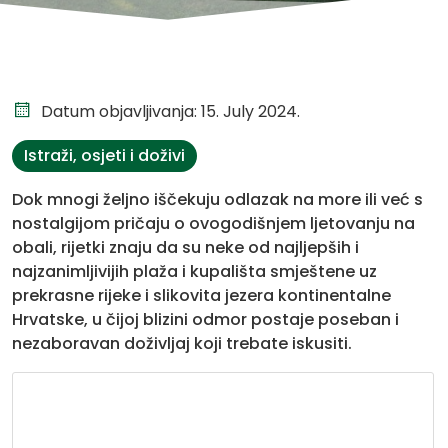
Datum objavljivanja: 15. July 2024.
Istraži, osjeti i doživi
Dok mnogi željno iščekuju odlazak na more ili već s
nostalgijom pričaju o ovogodišnjem ljetovanju na
obali, rijetki znaju da su neke od najljepših i
najzanimljivijih plaža i kupališta smještene uz
prekrasne rijeke i slikovita jezera kontinentalne
Hrvatske, u čijoj blizini odmor postaje poseban i
nezaboravan doživljaj koji trebate iskusiti.