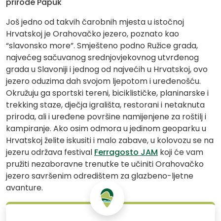
prirode Papuk
Još jedno od takvih čarobnih mjesta u istočnoj
Hrvatskoj je Orahovačko jezero, poznato kao
“slavonsko more”. Smješteno podno Ružice grada,
najvećeg sačuvanog srednjovjekovnog utvrđenog
grada u Slavoniji i jednog od najvećih u Hrvatskoj, ovo
jezero oduzima dah svojom ljepotom i uređenošću.
Okružuju ga sportski tereni, biciklističke, planinarske i
trekking staze, dječja igrališta, restorani i netaknuta
priroda, ali i uređene površine namijenjene za roštilj i
kampiranje. Ako osim odmora u jedinom geoparku u
Hrvatskoj želite iskusiti i malo zabave, u kolovozu se na
jezeru održava festival
Ferragosto JAM
koji će vam
pružiti nezaboravne trenutke te učiniti Orahovačko
jezero savršenim odredištem za glazbeno-ljetne
avanture.