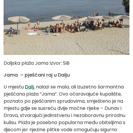
Daljska plaža Jama Izvor: SiB
Jama – pješčani raj u Dalju
U mjestu
Dalj
, nalazi se mala, ali izuzetno šarmantna
pješčana plaža “Jama”. Ovo očaravajuće kupalište,
poznato po pješčanim sprudovima, smješteno je na
mjestu gdje se susreću dvije moćne rijeke – Dunav i
Drava, stvarajući jedinstvenu i nezaboravnu prirodnu
kulisu. Plaža je posebno popularna među obiteljima s
djecom jer njezine plitke vode omogućuju sigurno