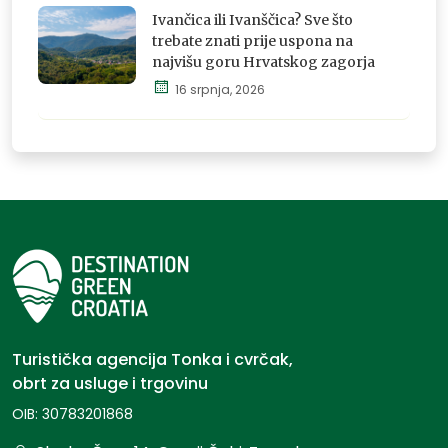
osjeti i
Ivančica ili Ivanščica? Sve što
doživi
trebate znati prije uspona na
najvišu goru Hrvatskog zagorja
16 srpnja, 2026
Istraži,
osjeti i
doživi
Turistička agencija Tonka i cvrčak,
obrt za usluge i trgovinu
OIB: 30783201868