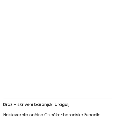
Draž – skriveni baranjski dragulj
Najsjevernija općina Osječko-baranjske županije,