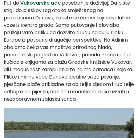
Put do
Vukovarske ade
poseban je doživljaj. Da biste
stigli do pjeskovitog otoka smještenog na
prekrasnom Dunavu, koriste se čamci koji besplatno
voze iz centra grada. Samo putovanje i plovidba
pružaju vam priliku da doživite drugu najdulju rijeku
Europe iz potpuno drugačije perspektive. Na Adinim
obalama čeka vas mnoštvo prirodnog hlada,
panoramski pogled na Vukovar, ponuda hrane i pića,
kućica s knjigama za plažu Gradske knjižnice Vukovar,
ali i mogućnost kampiranja te najma čamaca i kajaka.
Plitke i mirne vode Dunava idealne su za plivanje,
pješčane plaže prikladne za obitelji s djecom i ljubitelje
odbojke na pijesku, dok će romantične duše uživati u
nezaboravnom zalasku sunca.