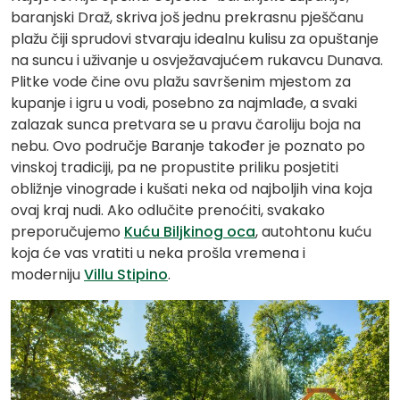
baranjski Draž, skriva još jednu prekrasnu pješčanu
plažu čiji sprudovi stvaraju idealnu kulisu za opuštanje
na suncu i uživanje u osvježavajućem rukavcu Dunava.
Plitke vode čine ovu plažu savršenim mjestom za
kupanje i igru u vodi, posebno za najmlađe, a svaki
zalazak sunca pretvara se u pravu čaroliju boja na
nebu. Ovo područje Baranje također je poznato po
vinskoj tradiciji, pa ne propustite priliku posjetiti
obližnje vinograde i kušati neka od najboljih vina koja
ovaj kraj nudi. Ako odlučite prenoćiti, svakako
preporučujemo
Kuću Biljkinog oca
, autohtonu kuću
koja će vas vratiti u neka prošla vremena i
moderniju
Villu Stipino
.