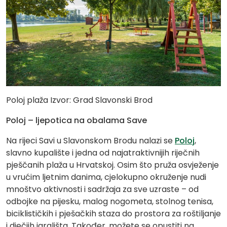
Poloj plaža Izvor: Grad Slavonski Brod
Poloj – ljepotica na obalama Save
Na rijeci Savi u Slavonskom Brodu nalazi se
Poloj
,
slavno kupalište i jedna od najatraktivnijih riječnih
pješčanih plaža u Hrvatskoj. Osim što pruža osvježenje
u vrućim ljetnim danima, cjelokupno okruženje nudi
mnoštvo aktivnosti i sadržaja za sve uzraste – od
odbojke na pijesku, malog nogometa, stolnog tenisa,
biciklističkih i pješačkih staza do prostora za roštiljanje
i dječjih igrališta. Također, možete se opustiti na