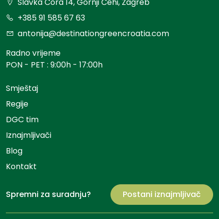
Slavka Čora 14, Gornji Čehi, Zagreb
+385 91 585 67 63
antonija@destinationgreencroatia.com
Radno vrijeme
PON - PET : 9:00h - 17:00h
Smještaj
Regije
DGC tim
Iznajmljivači
Blog
Kontakt
Spremni za suradnju?
Postani iznajmljivač