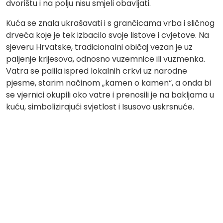
dvorištu i na polju nisu smjeli obavljati.
Kuća se znala ukrašavati i s grančicama vrba i sličnog
drveća koje je tek izbacilo svoje listove i cvjetove. Na
sjeveru Hrvatske, tradicionalni običaj vezan je uz
paljenje krijesova, odnosno vuzemnice ili vuzmenka.
Vatra se palila ispred lokalnih crkvi uz narodne
pjesme, starim načinom „kamen o kamen“, a onda bi
se vjernici okupili oko vatre i prenosili je na bakljama u
kuću, simbolizirajući svjetlost i Isusovo uskrsnuće.