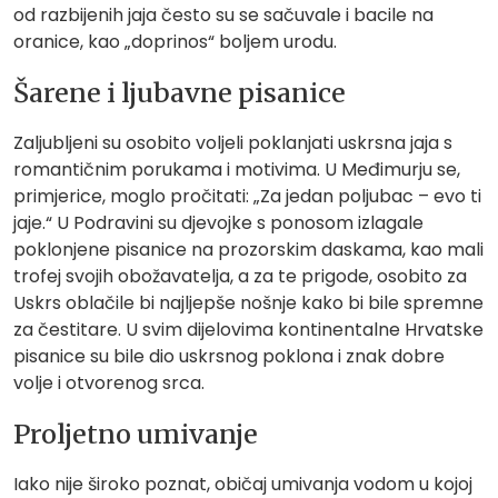
od razbijenih jaja često su se sačuvale i bacile na
oranice, kao „doprinos“ boljem urodu.
Šarene i ljubavne pisanice
Zaljubljeni su osobito voljeli poklanjati uskrsna jaja s
romantičnim porukama i motivima. U Međimurju se,
primjerice, moglo pročitati: „Za jedan poljubac – evo ti
jaje.“ U Podravini su djevojke s ponosom izlagale
poklonjene pisanice na prozorskim daskama, kao mali
trofej svojih obožavatelja, a za te prigode, osobito za
Uskrs oblačile bi najljepše nošnje kako bi bile spremne
za čestitare. U svim dijelovima kontinentalne Hrvatske
pisanice su bile dio uskrsnog poklona i znak dobre
volje i otvorenog srca.
Proljetno umivanje
Iako nije široko poznat, običaj umivanja vodom u kojoj