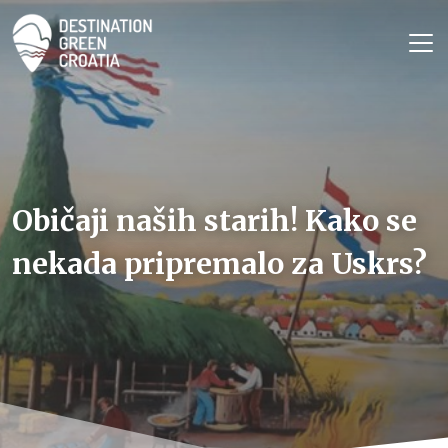
Običaji naših starih! Kako se
nekada pripremalo za Uskrs?