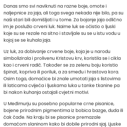
Danas smo svi naviknuti na razne boje, omote i
naljepnice za jaja, ali toga svega nekada nije bilo, pa su
naši stari bili domišljati i u tome. Za bojanje jaja odlično
im je poslužio crveni luk. Naime luk se očistio o ljuski
koje su se rezale na sitno i stavljale su se u istu vodu u
kojoj se se kuhala jaja.
Uz luk, za dobivanje crvene boje, koja je u narodu
simbolizirala i prolivenu Kristovu krv, koristila se i cikla
kao i crveni radič. Također se za zelenu boju koristio
špinat, kopriva ili poriluk, a za smeđu i hrastova kora.
Osim toga, domaćice bi znale umotati jaja s listovima
ili laticama cvijeća i ljuskama luka u tanke tkanine pa
bi nakon kuhanja ostajali cvjetni motivi.
U Međimurju su posebno popularne crne pisanice,
bojene prirodnim pigmentima iz bobica bazge, duda ili
čak čađe. Na kraju bi se pisanice premazale
domaćom slaninom kako bi dobile prirodni sjaj. Ljuske