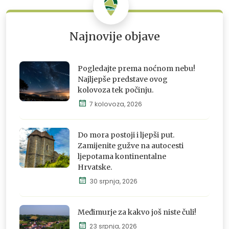
Najnovije objave
Pogledajte prema noćnom nebu!
Najljepše predstave ovog
kolovoza tek počinju.
7 kolovoza, 2026
Istraži,
osjeti i
doživi
Do mora postoji i ljepši put.
Zamijenite gužve na autocesti
ljepotama kontinentalne
Hrvatske.
Istraži,
30 srpnja, 2026
osjeti i
doživi
Međimurje za kakvo još niste čuli!
23 srpnja, 2026