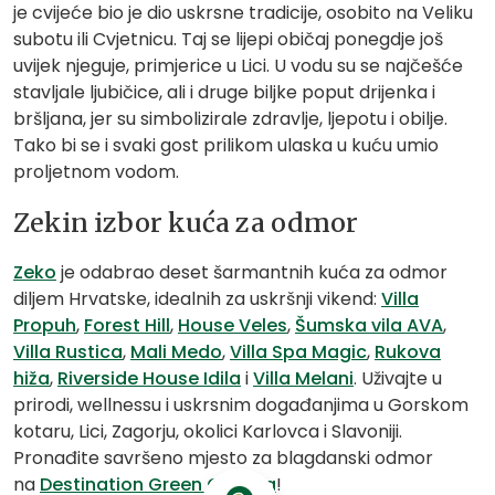
je cvijeće bio je dio uskrsne tradicije, osobito na Veliku
subotu ili Cvjetnicu. Taj se lijepi običaj ponegdje još
uvijek njeguje, primjerice u Lici. U vodu su se najčešće
stavljale ljubičice, ali i druge biljke poput drijenka i
bršljana, jer su simbolizirale zdravlje, ljepotu i obilje.
Tako bi se i svaki gost prilikom ulaska u kuću umio
proljetnom vodom.
Zekin izbor kuća za odmor
Zeko
je odabrao deset šarmantnih kuća za odmor
diljem Hrvatske, idealnih za uskršnji vikend:
Villa
Propuh
,
Forest Hill
,
House Veles
,
Šumska vila AVA
,
Villa Rustica
,
Mali Medo
,
Villa Spa Magic
,
Rukova
hiža
,
Riverside House Idila
i
Villa Melani
. Uživajte u
prirodi, wellnessu i uskrsnim događanjima u Gorskom
kotaru, Lici, Zagorju, okolici Karlovca i Slavoniji.
Pronađite savršeno mjesto za blagdanski odmor
na
Destination Green Croatia
!