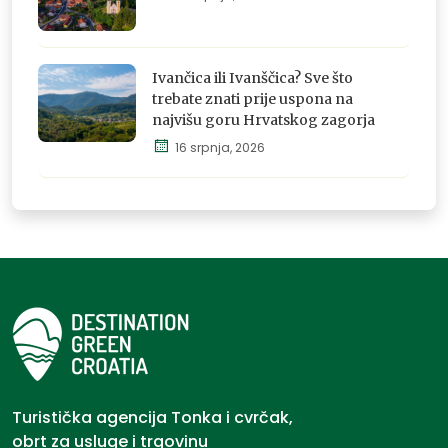
Istraži,
osjeti i
Ivančica ili Ivanščica? Sve što
doživi
trebate znati prije uspona na
najvišu goru Hrvatskog zagorja
16 srpnja, 2026
Istraži,
osjeti i
doživi
Turistička agencija Tonka i cvrčak,
obrt za usluge i trgovinu