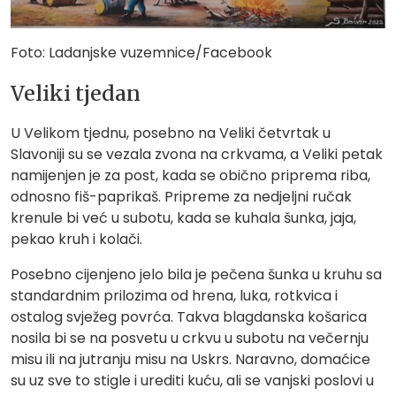
Foto: Ladanjske vuzemnice/Facebook
Veliki tjedan
U Velikom tjednu, posebno na Veliki četvrtak u
Slavoniji su se vezala zvona na crkvama, a Veliki petak
namijenjen je za post, kada se obično priprema riba,
odnosno fiš-paprikaš. Pripreme za nedjeljni ručak
krenule bi već u subotu, kada se kuhala šunka, jaja,
pekao kruh i kolači.
Posebno cijenjeno jelo bila je pečena šunka u kruhu sa
standardnim prilozima od hrena, luka, rotkvica i
ostalog svježeg povrća. Takva blagdanska košarica
nosila bi se na posvetu u crkvu u subotu na večernju
misu ili na jutranju misu na Uskrs. Naravno, domaćice
su uz sve to stigle i urediti kuću, ali se vanjski poslovi u