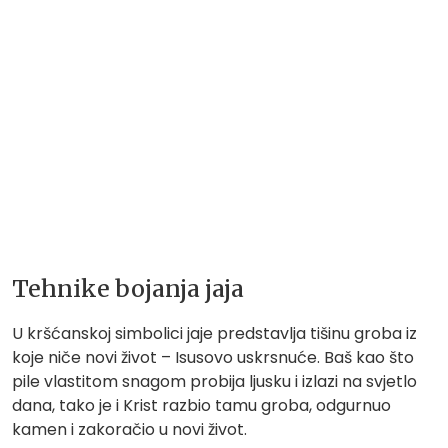
Tehnike bojanja jaja
U kršćanskoj simbolici jaje predstavlja tišinu groba iz
koje niče novi život – Isusovo uskrsnuće. Baš kao što
pile vlastitom snagom probija ljusku i izlazi na svjetlo
dana, tako je i Krist razbio tamu groba, odgurnuo
kamen i zakoračio u novi život.