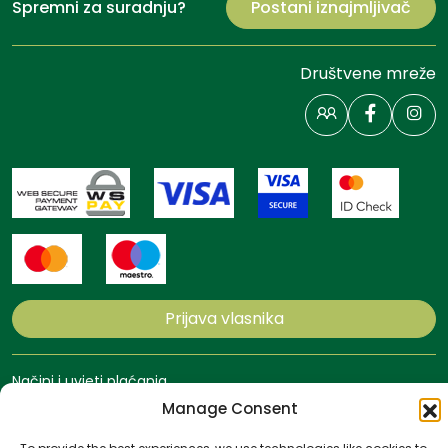
Spremni za suradnju?
Postani iznajmljivač
Društvene mreže
Prijava vlasnika
Načini i uvjeti plaćanja
Politika privatnosti
Manage Consent
Politika kolačića
Uvjeti poslovanja