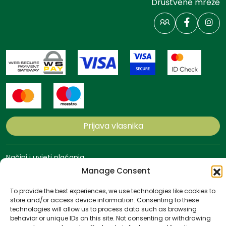
Društvene mreže
Prijava vlasnika
Načini i uvjeti plaćanja
Politika privatnosti
Manage Consent
Politika kolačića
Uvjeti poslovanja
To provide the best experiences, we use technologies like cookies to
store and/or access device information. Consenting to these
All rights reserved
Website by
NeoLab
technologies will allow us to process data such as browsing
behavior or unique IDs on this site. Not consenting or withdrawing