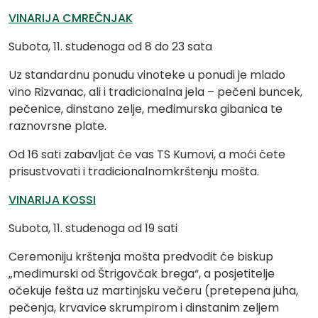
VINARIJA CMREČNJAK
Subota, 11. studenoga od 8 do 23 sata
Uz standardnu ponudu vinoteke u ponudi je mlado
vino Rizvanac, ali i tradicionalna jela – pečeni buncek,
pečenice, dinstano zelje, međimurska gibanica te
raznovrsne plate.
Od 16 sati zabavljat će vas TS Kumovi, a moći ćete
prisustvovati i tradicionalnomkrštenju mošta.
VINARIJA KOSSI
Subota, 11. studenoga od 19 sati
Ceremoniju krštenja mošta predvodit će biskup
„međimurski od Štrigovčak brega“, a posjetitelje
očekuje fešta uz martinjsku večeru (pretepena juha,
pečenja, krvavice skrumpirom i dinstanim zeljem