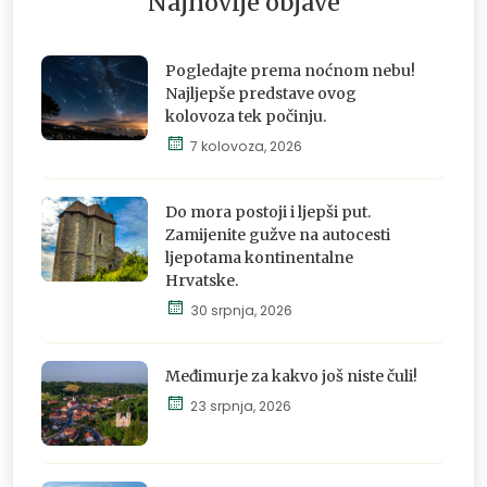
Najnovije objave
Pogledajte prema noćnom nebu!
Najljepše predstave ovog
kolovoza tek počinju.
7 kolovoza, 2026
Istraži,
osjeti i
doživi
Do mora postoji i ljepši put.
Zamijenite gužve na autocesti
ljepotama kontinentalne
Hrvatske.
Istraži,
30 srpnja, 2026
osjeti i
doživi
Međimurje za kakvo još niste čuli!
23 srpnja, 2026
Istraži,