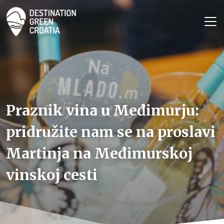
Praznik vina u Međimurju:
pridružite nam se na proslavi
Martinja na Međimurskoj
vinskoj cesti