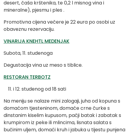
desert, čaša krštenika, te 0,2 l misnog vina i
mineralne), pjesmu i ples .
Promotivna cijena večere je 22 eura po osobi uz
obaveznu rezervaciju.
VINARIJA KNEHTL MEDENJAK
Subota, 11. studenoga
Degustacija vina uz meso s tiblice.
RESTORAN TERBOTZ
i 12. studenog od 18 sati
Na meniju se nalaze mini zalogaji, juha od kopuna s
domaćom tjesteninom, domaće crne čurke s
dinstanim kiselim kupusom, pačji batak i zabatak s
krumpirom iz peke ili mlincima, lisnata salata s
bučinim uljem, domaći kruh i jabuka u tijestu punjena