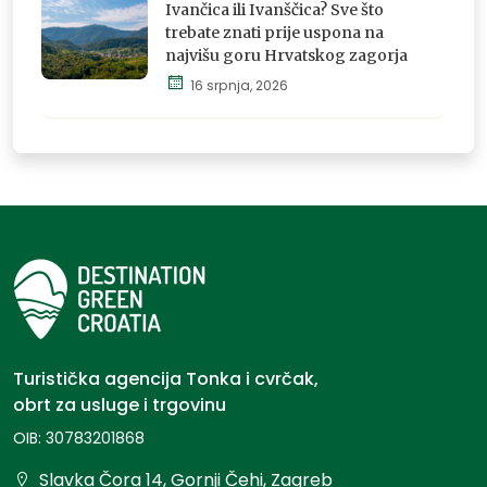
osjeti i
Ivančica ili Ivanščica? Sve što
doživi
trebate znati prije uspona na
najvišu goru Hrvatskog zagorja
16 srpnja, 2026
Istraži,
osjeti i
doživi
Turistička agencija Tonka i cvrčak,
obrt za usluge i trgovinu
OIB: 30783201868
Slavka Čora 14, Gornji Čehi, Zagreb