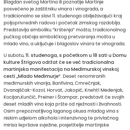
Blagdan svetog Martina ili poznatije Martinje
posvećeno je zaštitniku vinara i vinograda, a
tradicionalno se slavi 11. studenoga obilježavajući kraj
poljoprivrednih radova i početak zimskog razdoblja.
Predstavlja simboliku “krštenja” mošta, tradicionalnog
pučkog običaja simboličkog pretvaranja mošta u
mlado vino, a uključuje i blagoslov vinara te vinograda.
U subotu,
11. studenoga, s početkom u 18 sati u Domu
kulture Štrigova održat će se već tradicionalna
martinjska manifestacija na Međimurskoj vinskoj
cesti „Mlado Međimurje“
. Deset renomiranih
međimurskih vinarija, Banfivina, Cmrečnjak,
Dvanajščak-Kozol, Horvat, Jakopić, Knehtl Medenjak,
Kocijan,Kunčić, Preiner i Štampar, predstavit će svojih
deset mladih vina koja pršte od nježnosti i živahnosti.
Osim prepoznatljivog laganog okusa mladog vina s
niskim udjelom alkohola i intenzivnog te privlačnog
mirisa lepršave svježine, posjetitelje martinjske