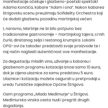
manifestacije očekuje i glazbeno-poetski spektakl
Adama Končića, kabare “Adam i ona”. Nakon kabarea
štrigovsku scenu preuzimaju Scifidelity Orchestra koji
će dodati glazbenu pozadinu martinjskoj večeri.
I, naravno, Martinje ne bi bilo potpuno bez
tradicionalne gastronomije – martinjskog tajera, crnih
čurki, dinstanog zelja i restanog krumpira. Lokalni
OPG-ovi će također predstaviti svoje proizvode te i
naj način naglasiti autentičnost ove manifestacije.
Za degustaciju mladih vina, uživanje u kabareu i
glazbenom programu kotizacija iznosi samo 10 eura,
dok je cijena ulaznice za samu predstavu 5 eura.
Ulaznice i kotizaciju možete osigurati u pretprodaji u
uredu Turističke zajednice Općine Štrigova.
Osim programa „Mlado Međimurje“ u Štrigovi,
Međimurska vinska cesta nudi i pregršt drugih
događanja.