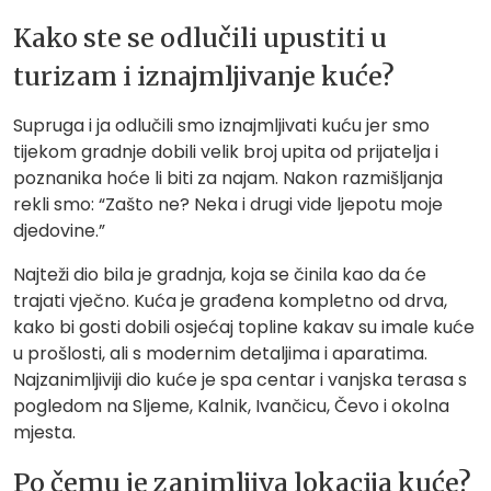
Kako ste se odlučili upustiti u
turizam i iznajmljivanje kuće?
Supruga i ja odlučili smo iznajmljivati kuću jer smo
tijekom gradnje dobili velik broj upita od prijatelja i
poznanika hoće li biti za najam. Nakon razmišljanja
rekli smo: “Zašto ne? Neka i drugi vide ljepotu moje
djedovine.”
Najteži dio bila je gradnja, koja se činila kao da će
trajati vječno. Kuća je građena kompletno od drva,
kako bi gosti dobili osjećaj topline kakav su imale kuće
u prošlosti, ali s modernim detaljima i aparatima.
Najzanimljiviji dio kuće je spa centar i vanjska terasa s
pogledom na Sljeme, Kalnik, Ivančicu, Čevo i okolna
mjesta.
Po čemu je zanimljiva lokacija kuće?