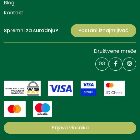
Blog
Kontakt
Spremni za suradnju?
Postani iznajmljivač
Društvene mreže
Prijava vlasnika