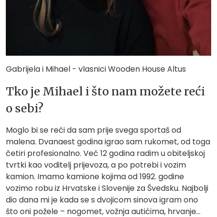
Gabrijela i Mihael - vlasnici Wooden House Altus
Tko je Mihael i što nam možete reći
o sebi?
Moglo bi se reći da sam prije svega sportaš od
malena. Dvanaest godina igrao sam rukomet, od toga
četiri profesionalno. Već 12 godina radim u obiteljskoj
tvrtki kao voditelj prijevoza, a po potrebi i vozim
kamion. Imamo kamione kojima od 1992. godine
vozimo robu iz Hrvatske i Slovenije za Švedsku. Najbolji
dio dana mi je kada se s dvojicom sinova igram ono
što oni požele – nogomet, vožnja autićima, hrvanje…