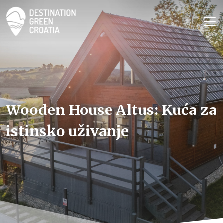
Wooden House Altus: Kuća za
istinsko uživanje