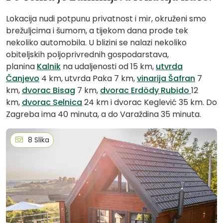
Lokacija nudi potpunu privatnost i mir, okruženi smo
brežuljcima i šumom, a tijekom dana prođe tek
nekoliko automobila. U blizini se nalazi nekoliko
obiteljskih poljoprivrednih gospodarstava,
planina
Kalnik
na udaljenosti od 15 km,
utvrda
Čanjevo
4 km, utvrda Paka 7 km,
vinarija Šafran
7
km,
dvorac Bisag
7 km,
dvorac Erdödy Rubido
12
km,
dvorac Selnica
24 km i dvorac Keglević 35 km. Do
Zagreba ima 40 minuta, a do Varaždina 35 minuta.
8 Slika