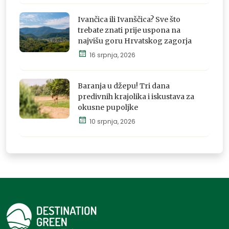
Istraži,
osjeti i
Ivančica ili Ivanščica? Sve što
doživi
trebate znati prije uspona na
najvišu goru Hrvatskog zagorja
16 srpnja, 2026
Istraži,
osjeti i
doživi
Baranja u džepu! Tri dana
predivnih krajolika i iskustava za
okusne pupoljke
10 srpnja, 2026
Istraži,
osjeti i
doživi