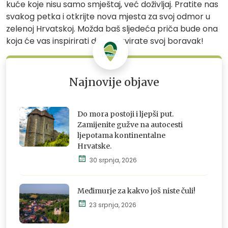
kuće koje nisu samo smještaj, već doživljaj. Pratite nas
svakog petka i otkrijte nova mjesta za svoj odmor u
zelenoj Hrvatskoj. Možda baš sljedeća priča bude ona
koja će vas inspirirati da rezervirate svoj boravak!
Najnovije objave
Do mora postoji i ljepši put.
Zamijenite gužve na autocesti
ljepotama kontinentalne
Hrvatske.
Istraži,
30 srpnja, 2026
osjeti i
doživi
Međimurje za kakvo još niste čuli!
23 srpnja, 2026