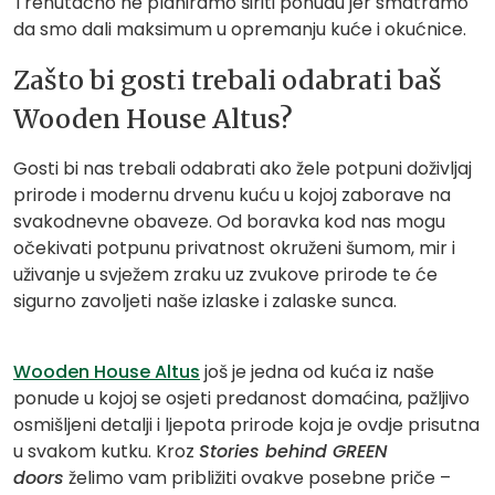
Trenutačno ne planiramo širiti ponudu jer smatramo
da smo dali maksimum u opremanju kuće i okućnice.
Zašto bi gosti trebali odabrati baš
Wooden House Altus?
Gosti bi nas trebali odabrati ako žele potpuni doživljaj
prirode i modernu drvenu kuću u kojoj zaborave na
svakodnevne obaveze. Od boravka kod nas mogu
očekivati potpunu privatnost okruženi šumom, mir i
uživanje u svježem zraku uz zvukove prirode te će
sigurno zavoljeti naše izlaske i zalaske sunca.
Wooden House Altus
još je jedna od kuća iz naše
ponude u kojoj se osjeti predanost domaćina, pažljivo
osmišljeni detalji i ljepota prirode koja je ovdje prisutna
u svakom kutku. Kroz
Stories behind GREEN
doors
želimo vam približiti ovakve posebne priče –