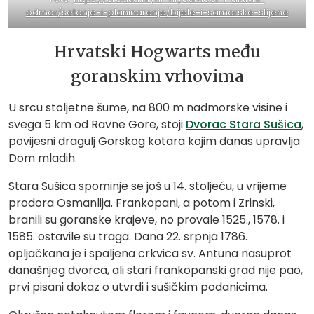
odmor/setanje-i-planinarenje/bijele-i-samarske-stijene
Hrvatski Hogwarts među
goranskim vrhovima
U srcu stoljetne šume, na 800 m nadmorske visine i
svega 5 km od Ravne Gore, stoji
Dvorac Stara Sušica
,
povijesni dragulj Gorskog kotara kojim danas upravlja
Dom mladih.
Stara Sušica spominje se još u 14. stoljeću, u vrijeme
prodora Osmanlija. Frankopani, a potom i Zrinski,
branili su goranske krajeve, no provale 1525., 1578. i
1585. ostavile su traga. Dana 22. srpnja 1786.
opljačkana je i spaljena crkvica sv. Antuna nasuprot
današnjeg dvorca, ali stari frankopanski grad nije pao,
prvi pisani dokaz o utvrdi i sušičkim podanicima.