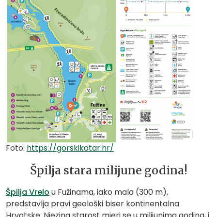
Foto:
https://gorskikotar.hr/
Špilja stara milijune godina!
Špilja Vrelo
u Fužinama, iako mala (300 m),
predstavlja pravi geološki biser kontinentalna
Hrvatske. Njezina starost mjeri se u milijunima godina, i