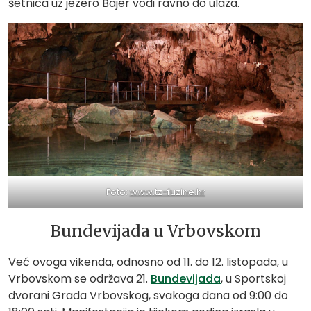
šetnica uz jezero Bajer vodi ravno do ulaza.
Foto:
www.tz-fuzine.hr
Bundevijada u Vrbovskom
Već ovoga vikenda, odnosno od 11. do 12. listopada, u
Vrbovskom se održava 21.
Bundevijada
, u Sportskoj
dvorani Grada Vrbovskog, svakoga dana od 9:00 do