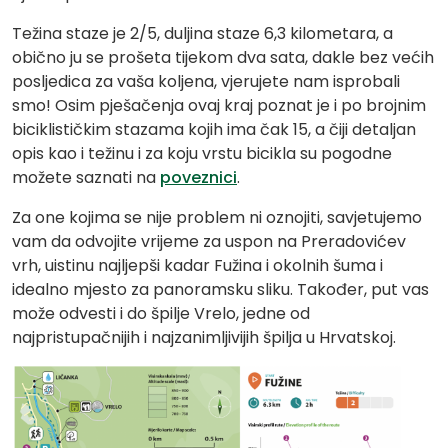
Težina staze je 2/5, duljina staze 6,3 kilometara, a
obično ju se prošeta tijekom dva sata, dakle bez većih
posljedica za vaša koljena, vjerujete nam isprobali
smo! Osim pješačenja ovaj kraj poznat je i po brojnim
biciklističkim stazama kojih ima čak 15, a čiji detaljan
opis kao i težinu i za koju vrstu bicikla su pogodne
možete saznati na
poveznici
.
Za one kojima se nije problem ni oznojiti, savjetujemo
vam da odvojite vrijeme za uspon na Preradovićev
vrh, uistinu najljepši kadar Fužina i okolnih šuma i
idealno mjesto za panoramsku sliku. Također, put vas
može odvesti i do špilje Vrelo, jedne od
najpristupačnijih i najzanimljivijih špilja u Hrvatskoj.