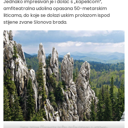
Jednako impresivan je i dolac s „kapelicom“,
amfiteatralna udolina opasana 50-metarskim
liticama, do koje se dolazi uskim prolazom ispod
stijene zvane Slonova brada.
Foto:
https://croatia.hr/hr-hr/outdoor-i-aktivni-