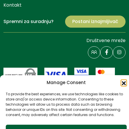
Kontakt
Spremni za suradnju?
Postani iznajmljivač
Društvene mreže
Manage Consent
To provide the best experiences, we use technologies like cookies to
store and/or access device information. Consenting to these
technologies will allow us to process data such as browsing
behavior or unique IDs on this site. Not consenting or withdrawing
Prijava vlasnika
consent, may adversely affect certain features and functions.