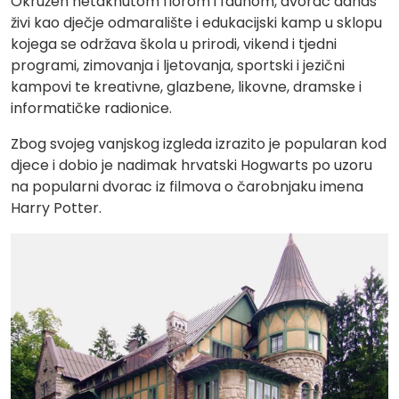
Okružen netaknutom florom i faunom, dvorac danas
živi kao dječje odmaralište i edukacijski kamp u sklopu
kojega se održava škola u prirodi, vikend i tjedni
programi, zimovanja i ljetovanja, sportski i jezični
kampovi te kreativne, glazbene, likovne, dramske i
informatičke radionice.
Zbog svojeg vanjskog izgleda izrazito je popularan kod
djece i dobio je nadimak hrvatski Hogwarts po uzoru
na popularni dvorac iz filmova o čarobnjaku imena
Harry Potter.