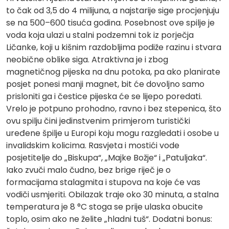
to čak od 3,5 do 4 milijuna, a najstarije sige procjenjuju
se na 500–600 tisuća godina. Posebnost ove spilje je
voda koja ulazi u stalni podzemni tok iz porječja
Ličanke, koji u kišnim razdobljima podiže razinu i stvara
neobične oblike siga. Atraktivna je i zbog
magnetičnog pijeska na dnu potoka, pa ako planirate
posjet ponesi manji magnet, bit će dovoljno samo
prisloniti ga i čestice pijeska će se lijepo poredati.
Vrelo je potpuno prohodno, ravno i bez stepenica, što
ovu spilju čini jedinstvenim primjerom turistički
uređene špilje u Europi koju mogu razgledati i osobe u
invalidskim kolicima. Rasvjeta i mostići vode
posjetitelje do „Biskupa“, „Majke Božje“ i „Patuljaka“.
Iako zvuči malo čudno, bez brige riječ je o
formacijama stalagmita i stupova na koje će vas
vodiči usmjeriti. Obilazak traje oko 30 minuta, a stalna
temperatura je 8 °C stoga se prije ulaska obucite
toplo, osim ako ne želite „hladni tuš“. Dodatni bonus: