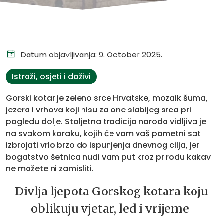
Datum objavljivanja: 9. October 2025.
Istraži, osjeti i doživi
Gorski kotar je zeleno srce Hrvatske, mozaik šuma,
jezera i vrhova koji nisu za one slabijeg srca pri
pogledu dolje. Stoljetna tradicija naroda vidljiva je
na svakom koraku, kojih će vam vaš pametni sat
izbrojati vrlo brzo do ispunjenja dnevnog cilja, jer
bogatstvo šetnica nudi vam put kroz prirodu kakav
ne možete ni zamisliti.
Divlja ljepota Gorskog kotara koju
oblikuju vjetar, led i vrijeme