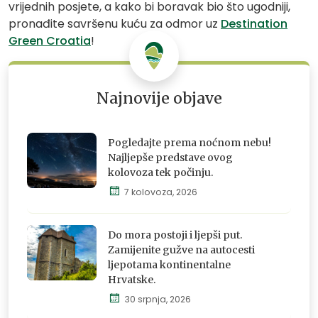
vrijednih posjete, a kako bi boravak bio što ugodniji,
pronađite savršenu kuću za odmor uz
Destination
Green Croatia
!
Najnovije objave
Pogledajte prema noćnom nebu!
Najljepše predstave ovog
kolovoza tek počinju.
7 kolovoza, 2026
Istraži,
osjeti i
doživi
Do mora postoji i ljepši put.
Zamijenite gužve na autocesti
ljepotama kontinentalne
Hrvatske.
Istraži,
30 srpnja, 2026
osjeti i