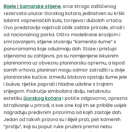
Bijele i Samarske stijene
, srce strogo zaštićenog
rezervata unutar Gorskog kotara, jedinstven su krški
labirint vapnenačkih kula, tornjeva i dubokih vrtača.
Ovo predstavlja najstroži oblik zaštite prirode, stroži i
od nacionalnog parka. Oštro modelirane erozijom i
smrzavanjem, stijene stvaraju “kamenite šume” s
panoramama koje oduzimaju dah. Staze i pristupi
stijenama su zahtjevni, pa su namijenjene iskusnim
planinarima uz obveznu planinarsku opremu, a ispod
samih vrhova, planinari mogu odmor zatražiti i u dvije
planinarske kućice. Između blokova opstaju šume jele
i bukve, rijetke paprati i hladne udoline s trajnim
snijegom. Područje simbolizira divlju, netaknutu
estetiku
Gorskog kotara
i potiče odgovorno, oprezno
istraživanje u prirodi, a sve one koji im se približe uvijek
nagrađuju predivnim prizorima od kojih zastaje dah.
Jedan od takvih prizora su i Bijeli prsti, pet kamenih
“prstiju”, koji su poput ruke pruženi prema nebu.