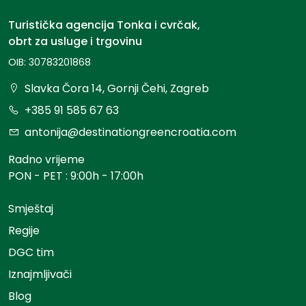
Turistička agencija Tonka i cvrčak,
obrt za usluge i trgovinu
OIB: 30783201868
Slavka Čora 14, Gornji Čehi, Zagreb
+385 91 585 67 63
antonija@destinationgreencroatia.com
Radno vrijeme
PON - PET : 9:00h - 17:00h
Smještaj
Regije
DGC tim
Iznajmljivači
Blog