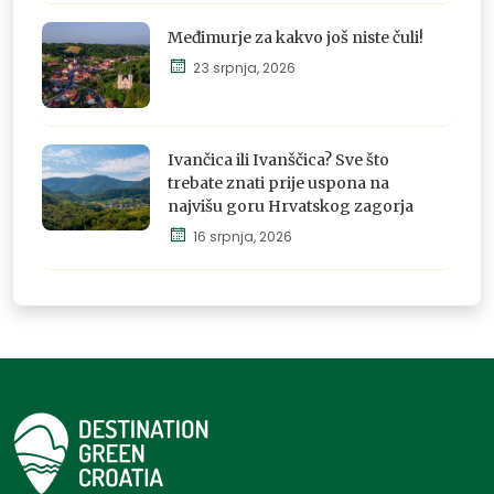
doživi
Međimurje za kakvo još niste čuli!
23 srpnja, 2026
Istraži,
osjeti i
Ivančica ili Ivanščica? Sve što
doživi
trebate znati prije uspona na
najvišu goru Hrvatskog zagorja
16 srpnja, 2026
Istraži,
osjeti i
doživi