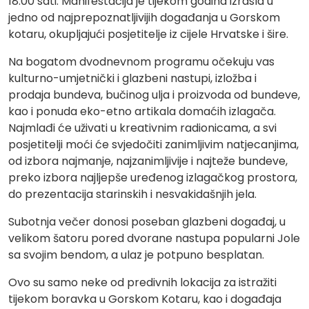
18:00 sati. Manifestacija je tijekom godina izrasla u
jedno od najprepoznatljivijih događanja u Gorskom
kotaru, okupljajući posjetitelje iz cijele Hrvatske i šire.
Na bogatom dvodnevnom programu očekuju vas
kulturno-umjetnički i glazbeni nastupi, izložba i
prodaja bundeva, bučinog ulja i proizvoda od bundeve,
kao i ponuda eko-etno artikala domaćih izlagača.
Najmlađi će uživati u kreativnim radionicama, a svi
posjetitelji moći će svjedočiti zanimljivim natjecanjima,
od izbora najmanje, najzanimljivije i najteže bundeve,
preko izbora najljepše uređenog izlagačkog prostora,
do prezentacija starinskih i nesvakidašnjih jela.
Subotnja večer donosi poseban glazbeni događaj, u
velikom šatoru pored dvorane nastupa popularni Jole
sa svojim bendom, a ulaz je potpuno besplatan.
Ovo su samo neke od predivnih lokacija za istražiti
tijekom boravka u Gorskom Kotaru, kao i događaja