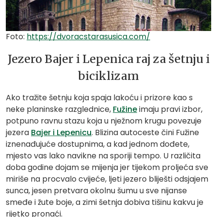
Foto:
https://dvoracstarasusica.com/
Jezero Bajer i Lepenica raj za šetnju i
biciklizam
Ako tražite šetnju koja spaja lakoću i prizore kao s
neke planinske razglednice,
Fužine
imaju pravi izbor,
potpuno ravnu stazu koja u nježnom krugu povezuje
jezera
Bajer i Lepenicu
. Blizina autoceste čini Fužine
iznenađujuće dostupnima, a kad jednom dođete,
mjesto vas lako navikne na sporiji tempo. U različita
doba godine dojam se mijenja jer tijekom proljeća sve
miriše na procvalo cvijeće, ljeti jezero bliješti odsjajem
sunca, jesen pretvara okolnu šumu u sve nijanse
smeđe i žute boje, a zimi šetnja dobiva tišinu kakvu je
rijetko pronaći.