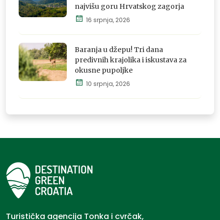
najvišu goru Hrvatskog zagorja
16 srpnja, 2026
Istraži,
osjeti i
doživi
Baranja u džepu! Tri dana
predivnih krajolika i iskustava za
okusne pupoljke
10 srpnja, 2026
Istraži,
osjeti i
doživi
Turistička agencija Tonka i cvrčak,