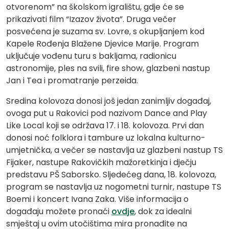
otvorenom” na školskom igralištu, gdje će se
prikazivati film “Izazov života”. Druga večer
posvećena je suzama sv. Lovre, s okupljanjem kod
Kapele Rođenja Blažene Djevice Marije. Program
uključuje vođenu turu s bakljama, radionicu
astronomije, ples na svili, fire show, glazbeni nastup
Jan i Tea i promatranje perzeida.
Sredina kolovoza donosi još jedan zanimljiv događaj,
ovoga put u Rakovici pod nazivom Dance and Play
Like Local koji se održava 17. i 18. kolovoza. Prvi dan
donosi noć folklora i tambure uz lokalna kulturno-
umjetnička, a večer se nastavlja uz glazbeni nastup TS
Fijaker, nastupe Rakovičkih mažoretkinja i dječju
predstavu PŠ Saborsko. Sljedećeg dana, 18. kolovoza,
program se nastavlja uz nogometni turnir, nastupe TS
Boemi i koncert Ivana Zaka. Više informacija o
događaju možete pronaći
ovdje
, dok za idealni
smještaj u ovim utočištima mira pronađite na