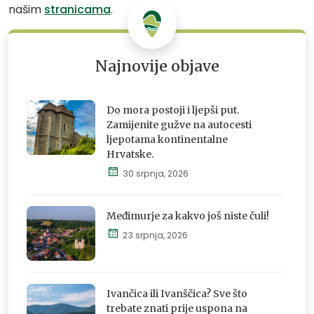
našim
stranicama
.
Najnovije objave
Do mora postoji i ljepši put.
Zamijenite gužve na autocesti
ljepotama kontinentalne
Hrvatske.
Istraži,
30 srpnja, 2026
osjeti i
doživi
Međimurje za kakvo još niste čuli!
23 srpnja, 2026
Istraži,
osjeti i
Ivančica ili Ivanščica? Sve što
doživi
trebate znati prije uspona na