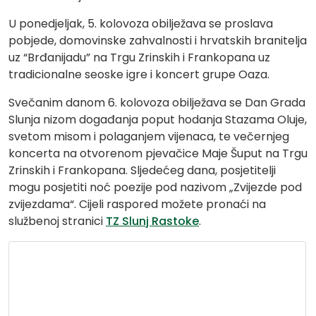
U ponedjeljak, 5. kolovoza obilježava se proslava
pobjede, domovinske zahvalnosti i hrvatskih branitelja
uz “Brđanijadu” na Trgu Zrinskih i Frankopana uz
tradicionalne seoske igre i koncert grupe Oaza.
Svečanim danom 6. kolovoza obilježava se Dan Grada
Slunja nizom događanja poput hodanja Stazama Oluje,
svetom misom i polaganjem vijenaca, te večernjeg
koncerta na otvorenom pjevačice Maje Šuput na Trgu
Zrinskih i Frankopana. Sljedećeg dana, posjetitelji
mogu posjetiti noć poezije pod nazivom „Zvijezde pod
zvijezdama“. Cijeli raspored možete pronaći na
službenoj stranici
TZ Slunj Rastoke
.