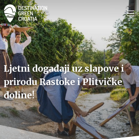
Ljetni događaji uz slapove i
prirodu Rastoke i Plitvičke
doline!