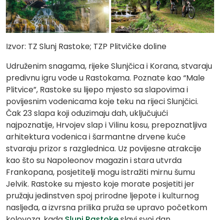
Izvor: TZ Slunj Rastoke; TZP Plitvičke doline
Udruženim snagama, rijeke Slunjčica i Korana, stvaraju
predivnu igru vode u Rastokama. Poznate kao “Male
Plitvice”, Rastoke su lijepo mjesto sa slapovima i
povijesnim vodenicama koje teku na rijeci Slunjčici.
Čak 23 slapa koji oduzimaju dah, uključujući
najpoznatije, Hrvojev slap i Vilinu kosu, prepoznatljiva
arhitektura vodenica i šarmantne drvene kuće
stvaraju prizor s razglednica. Uz povijesne atrakcije
kao što su Napoleonov magazin i stara utvrda
Frankopana, posjetitelji mogu istražiti mirnu šumu
Jelvik. Rastoke su mjesto koje morate posjetiti jer
pružaju jedinstven spoj prirodne ljepote i kulturnog
nasljeđa, a izvrsna prilika pruža se upravo početkom
kolovoza, kada
Slunj Rastoke
slavi svoj dan.