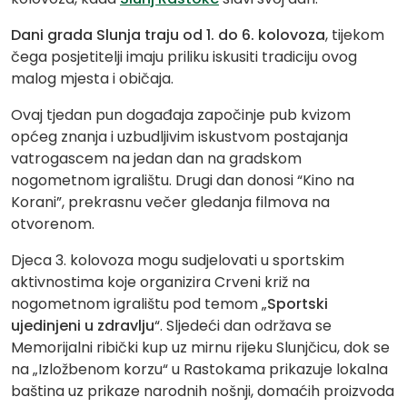
Dani grada Slunja traju od 1. do 6. kolovoza
, tijekom
čega posjetitelji imaju priliku iskusiti tradiciju ovog
malog mjesta i običaja.
Ovaj tjedan pun događaja započinje pub kvizom
općeg znanja i uzbudljivim iskustvom postajanja
vatrogascem na jedan dan na gradskom
nogometnom igralištu. Drugi dan donosi “Kino na
Korani”, prekrasnu večer gledanja filmova na
otvorenom.
Djeca 3. kolovoza mogu sudjelovati u sportskim
aktivnostima koje organizira Crveni križ na
nogometnom igralištu pod temom „
Sportski
ujedinjeni u zdravlju
“. Sljedeći dan održava se
Memorijalni ribički kup uz mirnu rijeku Slunjčicu, dok se
na „Izložbenom korzu“ u Rastokama prikazuje lokalna
baština uz prikaze narodnih nošnji, domaćih proizvoda