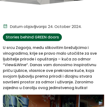
Datum objavljivanja: 24. October 2024.
Stories behind GREEN doors
U srcu Zagorja, među slikovitim brežuljcima i
vinogradima, krije se pravo malo utočište za sve
ljubitelje prirode i opuštanja – kuća za odmor
“View&Wine”. Danas vam donosimo inspirativnu
priču Ljubice, vlasnice ove prekrasne kuće, koja
svojom ljubavlju prema prirodi i dizajnu stvara
savršeni prostor za odmor i uživanje. Zaronimo
zajedno u čaroliju ovog jedinstvenog kutka!