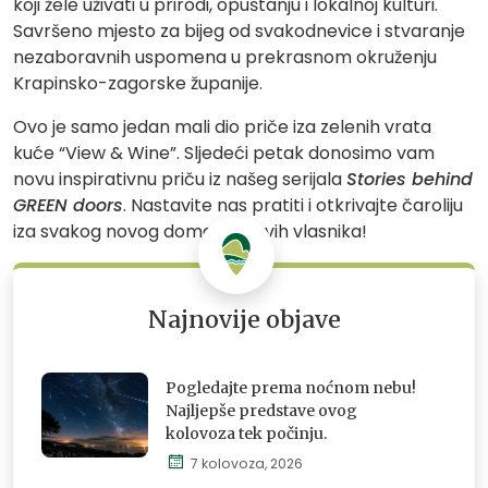
koji žele uživati u prirodi, opuštanju i lokalnoj kulturi.
Savršeno mjesto za bijeg od svakodnevice i stvaranje
nezaboravnih uspomena u prekrasnom okruženju
Krapinsko-zagorske županije.
Ovo je samo jedan mali dio priče iza zelenih vrata
kuće “View & Wine”. Sljedeći petak donosimo vam
novu inspirativnu priču iz našeg serijala
Stories behind
GREEN doors
. Nastavite nas pratiti i otkrivajte čaroliju
iza svakog novog doma i njihovih vlasnika!
Najnovije objave
Pogledajte prema noćnom nebu!
Najljepše predstave ovog
kolovoza tek počinju.
7 kolovoza, 2026
Istraži,