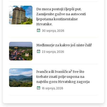
osjeti i
doživi
Do mora postoji i ljepši put.
Zamijenite gužve na autocesti
ljepotama kontinentalne
Hrvatske.
Istraži,
30 srpnja, 2026
osjeti i
doživi
Međimurje za kakvo još niste čuli!
23 srpnja, 2026
Istraži,
osjeti i
Ivančica ili Ivanščica? Sve što
doživi
trebate znati prije uspona na
najvišu goru Hrvatskog zagorja
16 srpnja, 2026
Istraži,
osjeti i
doživi