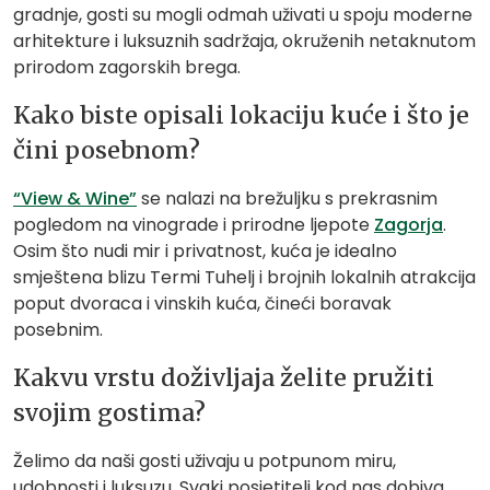
gradnje, gosti su mogli odmah uživati u spoju moderne
arhitekture i luksuznih sadržaja, okruženih netaknutom
prirodom zagorskih brega.
Kako biste opisali lokaciju kuće i što je
čini posebnom?
“View & Wine”
se nalazi na brežuljku s prekrasnim
pogledom na vinograde i prirodne ljepote
Zagorja
.
Osim što nudi mir i privatnost, kuća je idealno
smještena blizu Termi Tuhelj i brojnih lokalnih atrakcija
poput dvoraca i vinskih kuća, čineći boravak
posebnim.
Kakvu vrstu doživljaja želite pružiti
svojim gostima?
Želimo da naši gosti uživaju u potpunom miru,
udobnosti i luksuzu. Svaki posjetitelj kod nas dobiva