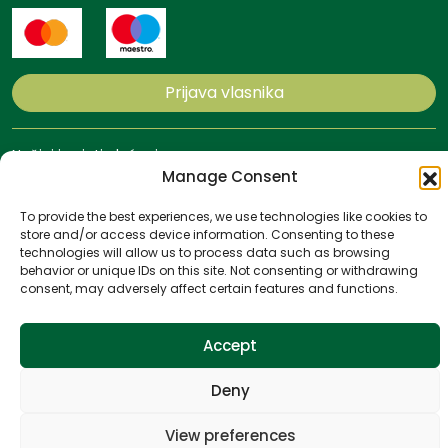
Prijava vlasnika
Načini i uvjeti plaćanja
Politika privatnosti
Manage Consent
Politika kolačića
Uvjeti poslovanja
To provide the best experiences, we use technologies like cookies to
store and/or access device information. Consenting to these
technologies will allow us to process data such as browsing
All rights reserved
Website by
NeoLab
behavior or unique IDs on this site. Not consenting or withdrawing
consent, may adversely affect certain features and functions.
Accept
Deny
View preferences