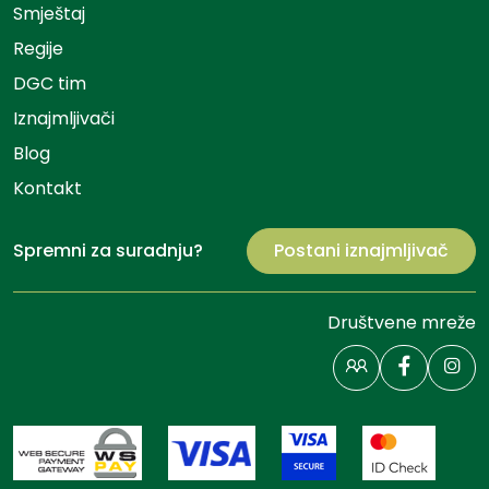
Smještaj
Regije
DGC tim
Iznajmljivači
Blog
Kontakt
Spremni za suradnju?
Postani iznajmljivač
Društvene mreže