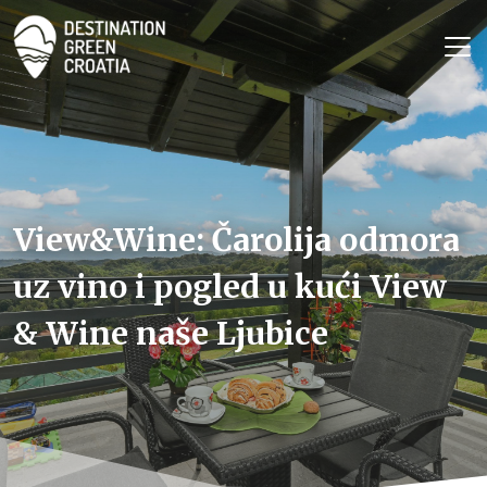
View&Wine: Čarolija odmora
uz vino i pogled u kući View
& Wine naše Ljubice